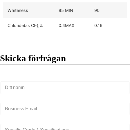
Whiteness
85 MIN
90
Chloride(as Cl-),%
0.4MAX
0.16
Skicka förfrågan