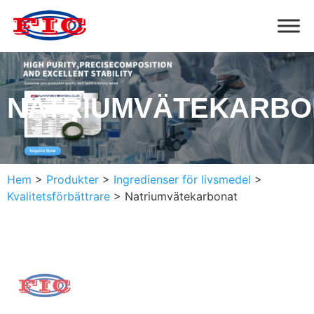
NATRIUMVÄTEKARBO
Hem
>
Produkter
>
Ingredienser för livsmedel
>
Kvalitetsförbättrare
>
Natriumvätekarbonat