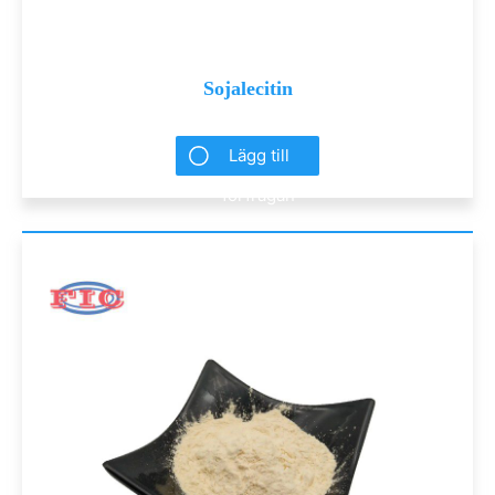
Sojalecitin
Lägg till
förfrågan