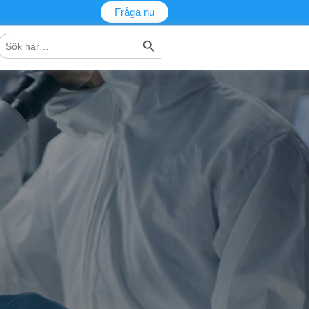
Fråga nu
Sökknapp
Sök
fter: