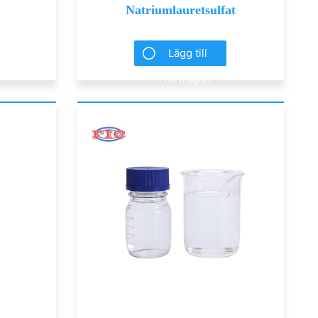
Natriumlauretsulfat
Lägg till
förfrågan