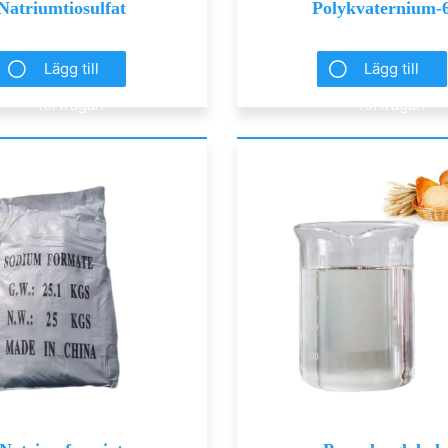
Natriumtiosulfat
Polykvaternium-
Lägg till
Lägg till
förfrågan
förfrågan