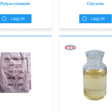
Polyacrylamide
Glycerin
Lägg till
Lägg till
förfrågan
förfrågan