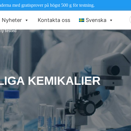
nderna med gratisprover på högst 500 g för testning.
Nyheter
Kontakta oss
Svenska
e
IGA KEMIKALIER