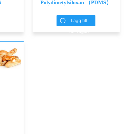
6
Polydimetylsiloxan （PDMS）
Lägg till
förfrågan