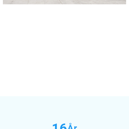
16
År