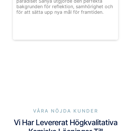
paradiset Sanya utgjorde den perfekta
fr
bakgrunden för reflektion, samhörighet och
gr
för att sätta upp nya mål för framtiden.
re
be
VÅRA NÖJDA KUNDER
Vi Har Levererat Högkvalitativa