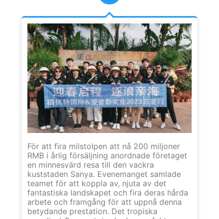
Ef
en
För att fira milstolpen att nå 200 miljoner
öv
RMB i årlig försäljning anordnade företaget
nå
en minnesvärd resa till den vackra
eg
kuststaden Sanya. Evenemanget samlade
st
teamet för att koppla av, njuta av det
Xi
fantastiska landskapet och fira deras hårda
än
arbete och framgång för att uppnå denna
vå
betydande prestation. Det tropiska
fr