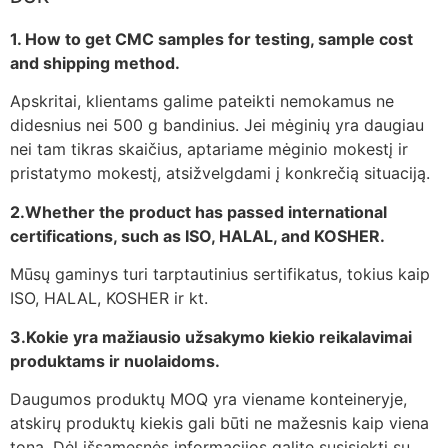
1. How to get CMC samples for testing, sample cost
and shipping method.
Apskritai, klientams galime pateikti nemokamus ne
didesnius nei 500 g bandinius. Jei mėginių yra daugiau
nei tam tikras skaičius, aptariame mėginio mokestį ir
pristatymo mokestį, atsižvelgdami į konkrečią situaciją.
2.Whether the product has passed international
certifications, such as ISO, HALAL, and KOSHER.
Mūsų gaminys turi tarptautinius sertifikatus, tokius kaip
ISO, HALAL, KOSHER ir kt.
3.Kokie yra mažiausio užsakymo kiekio reikalavimai
produktams ir nuolaidoms.
Daugumos produktų MOQ yra viename konteineryje,
atskirų produktų kiekis gali būti ne mažesnis kaip viena
tona. Dėl išsamesnės informacijos galite susisiekti su