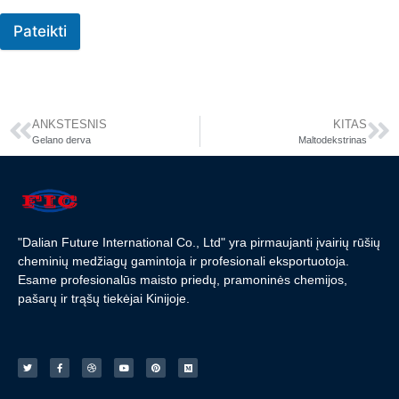
Pateikti
ANKSTESNIS
KITAS
Gelano derva
Maltodekstrinas
"Dalian Future International Co., Ltd" yra pirmaujanti įvairių rūšių
cheminių medžiagų gamintoja ir profesionali eksportuotoja.
Esame profesionalūs maisto priedų, pramoninės chemijos,
pašarų ir trąšų tiekėjai Kinijoje.