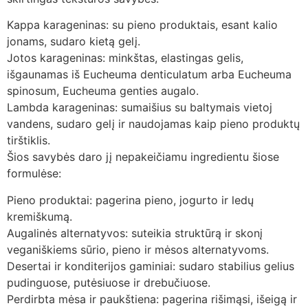
Kappa karageninas: su pieno produktais, esant kalio
jonams, sudaro kietą gelį.
Jotos karageninas: minkštas, elastingas gelis,
išgaunamas iš Eucheuma denticulatum arba Eucheuma
spinosum, Eucheuma genties augalo.
Lambda karageninas: sumaišius su baltymais vietoj
vandens, sudaro gelį ir naudojamas kaip pieno produktų
tirštiklis.
Šios savybės daro jį nepakeičiamu ingredientu šiose
formulėse:
Pieno produktai: pagerina pieno, jogurto ir ledų
kremiškumą.
Augalinės alternatyvos: suteikia struktūrą ir skonį
veganiškiems sūrio, pieno ir mėsos alternatyvoms.
Desertai ir konditerijos gaminiai: sudaro stabilius gelius
pudinguose, putėsiuose ir drebučiuose.
Perdirbta mėsa ir paukštiena: pagerina rišimąsi, išeigą ir