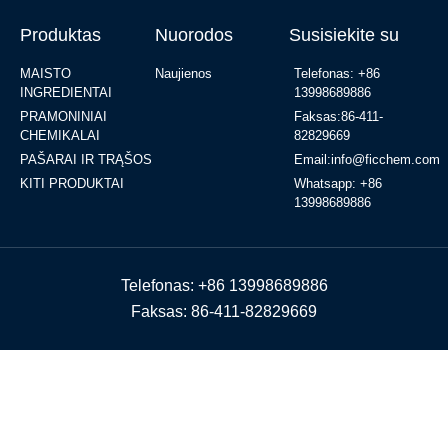
Produktas
Nuorodos
Susisiekite su
MAISTO
Naujienos
Telefonas: +86
INGREDIENTAI
13998689886
PRAMONINIAI
Faksas:86-411-
CHEMIKALAI
82829669
PAŠARAI IR TRĄŠOS
Email:info@ficchem.com
KITI PRODUKTAI
Whatsapp: +86
13998689886
Telefonas: +86 13998689886
Faksas: 86-411-82829669