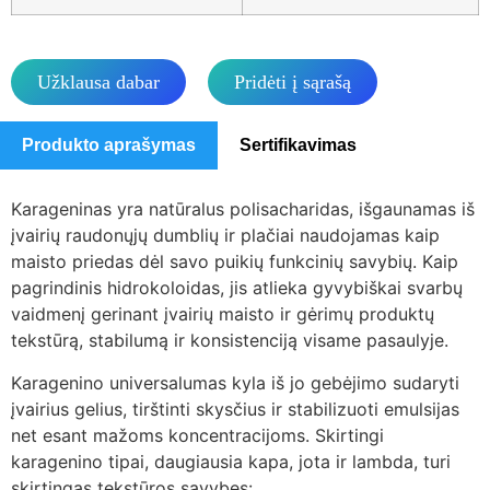
Užklausa dabar
Pridėti į sąrašą
Produkto aprašymas
Sertifikavimas
Karageninas yra natūralus polisacharidas, išgaunamas iš
įvairių raudonųjų dumblių ir plačiai naudojamas kaip
maisto priedas dėl savo puikių funkcinių savybių. Kaip
pagrindinis hidrokoloidas, jis atlieka gyvybiškai svarbų
vaidmenį gerinant įvairių maisto ir gėrimų produktų
tekstūrą, stabilumą ir konsistenciją visame pasaulyje.
Karagenino universalumas kyla iš jo gebėjimo sudaryti
įvairius gelius, tirštinti skysčius ir stabilizuoti emulsijas
net esant mažoms koncentracijoms. Skirtingi
karagenino tipai, daugiausia kapa, jota ir lambda, turi
skirtingas tekstūros savybes: