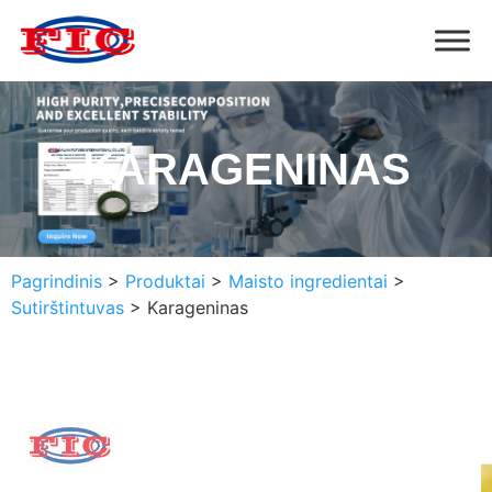
KARAGENINAS
Pagrindinis
>
Produktai
>
Maisto ingredientai
>
Sutirštintuvas
>
Karageninas