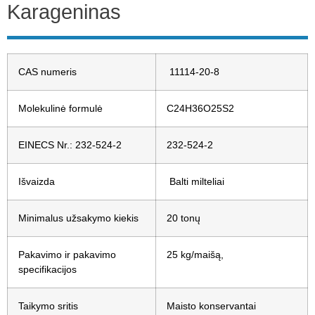
Karageninas
CAS numeris
11114-20-8
Molekulinė formulė
C24H36O25S2
EINECS Nr.: 232-524-2
232-524-2
Išvaizda
Balti milteliai
Minimalus užsakymo kiekis
20 tonų
Pakavimo ir pakavimo
25 kg/maišą,
specifikacijos
Taikymo sritis
Maisto konservantai