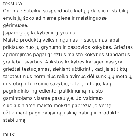
tekstūrą.
Gėrimai: Suteikia suspenduotų kietųjų dalelių ir stabilių
emulsijų šokoladiniame piene ir maistinguose
gėrimuose.
Įsipareigoję kokybei ir grynumui
Maisto produktų veiksmingumas ir saugumas labai
priklauso nuo jų grynumo ir pastovios kokybės. Griežtas
apdorojimas pagal griežtus maisto kokybės standartus
yra labai svarbus. Aukštos kokybės karageninas yra
griežtai testuojamas, siekiant užtikrinti, kad jis atitiktų
tarptautinius norminius reikalavimus dėl sunkiųjų metalų,
mikrobų ir funkcinių savybių, o tai įrodo jo, kaip
pagrindinio ingrediento, patikimumą maisto
gamintojams visame pasaulyje. Jo vaidmuo
šiuolaikiniame maisto moksle pabrėžia jo vertę
užtikrinant pageidaujamą juslinę patirtį ir produkto
stabilumą.
DUK