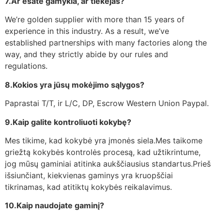
7.Ar esate gamykla, ar tiekėjas?
We’re golden supplier with more than 15 years of
experience in this industry. As a result, we’ve
established partnerships with many factories along the
way, and they strictly abide by our rules and
regulations.
8.Kokios yra jūsų mokėjimo sąlygos?
Paprastai T/T, ir L/C, DP, Escrow Western Union Paypal.
9.Kaip galite kontroliuoti kokybę?
Mes tikime, kad kokybė yra įmonės siela.Mes taikome
griežtą kokybės kontrolės procesą, kad užtikrintume,
jog mūsų gaminiai atitinka aukščiausius standartus.Prieš
išsiunčiant, kiekvienas gaminys yra kruopščiai
tikrinamas, kad atitiktų kokybės reikalavimus.
10.Kaip naudojate gaminį?