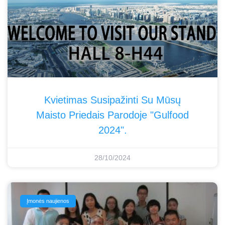
Kvietimas Susipažinti Su Mūsų
Maisto Priedais Parodoje "Gulfood
2024".
28/10/2024
Įmonės naujienos