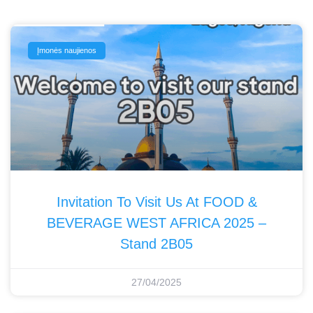
Įmonės naujienos
Invitation To Visit Us At FOOD &
BEVERAGE WEST AFRICA 2025 –
Stand 2B05
27/04/2025