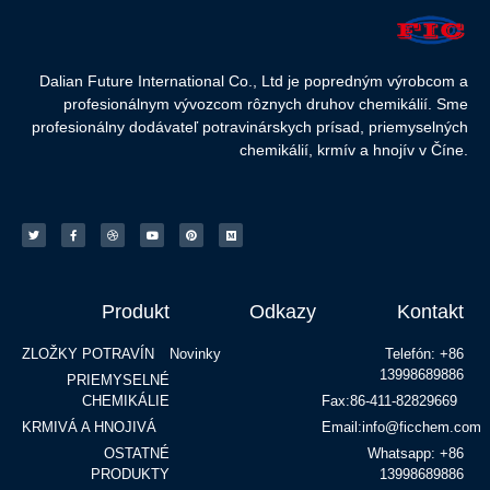
Dalian Future International Co., Ltd je popredným výrobcom a
profesionálnym vývozcom rôznych druhov chemikálií. Sme
profesionálny dodávateľ potravinárskych prísad, priemyselných
chemikálií, krmív a hnojív v Číne.
Produkt
Odkazy
Kontakt
ZLOŽKY POTRAVÍN
Novinky
Telefón: +86
13998689886
PRIEMYSELNÉ
CHEMIKÁLIE
Fax:86-411-82829669
KRMIVÁ A HNOJIVÁ
Email:info@ficchem.com
OSTATNÉ
Whatsapp: +86
PRODUKTY
13998689886