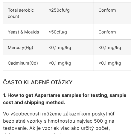
Total aerobic
≤250cfu/g
Conform
count
Yeast & Moulds
≤50cfu/g
Conform
Mercury(Hg)
<0,1 mg/kg
<0,1 mg/kg
Cadminum(Cd)
<0,1 mg/kg
<0,1 mg/kg
ČASTO KLADENÉ OTÁZKY
1. How to get Aspartame samples for testing, sample
cost and shipping method.
Vo všeobecnosti môžeme zákazníkom poskytnúť
bezplatné vzorky s hmotnosťou najviac 500 g na
testovanie. Ak je vzoriek viac ako určitý počet,