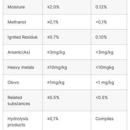
Moisture
≤2.0%
0.12%
Methanol
≤0,1%
<0,1%
Ignited Residue
≤0.7%
0.10%
Arsenic(As)
≤3mg/kg
<3mg/kg
Heavy metals
≤10mg/kg
<10mgkg
Olovo
≤1mg/kg
<1 mg/kg
Related
≤0.5%
<0.5%
substances
Hydrolysis
≤0,1%
Complies
products