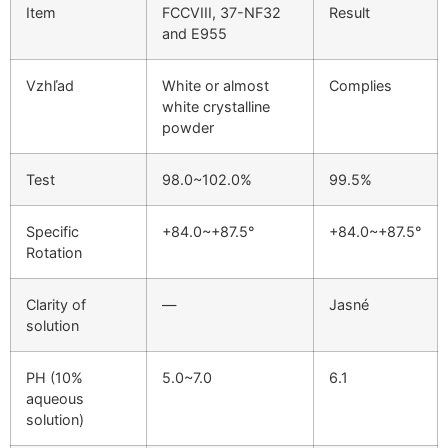
Item
FCCVIII, 37-NF32
Result
and E955
Vzhľad
White or almost
Complies
white crystalline
powder
Test
98.0~102.0%
99.5%
Specific
+84.0~+87.5°
+84.0~+87.5°
Rotation
Clarity of
—
Jasné
solution
PH (10%
5.0~7.0
6.1
aqueous
solution)