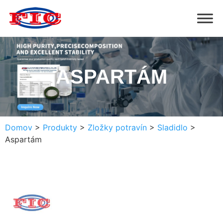
ASPARTÁM
Domov
>
Produkty
>
Zložky potravín
>
Sladidlo
>
Aspartám