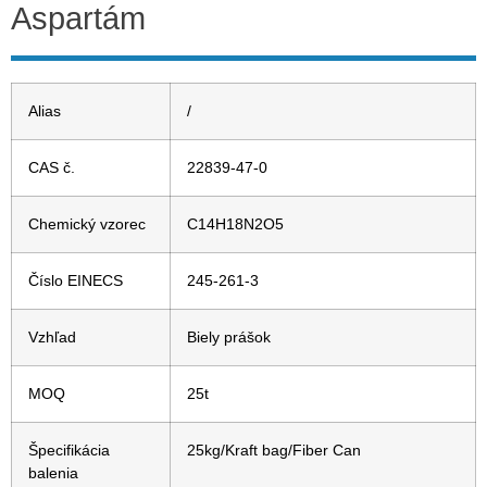
Aspartám
Alias
/
CAS č.
22839-47-0
Chemický vzorec
C14H18N2O5
Číslo EINECS
245-261-3
Vzhľad
Biely prášok
MOQ
25t
Špecifikácia
25kg/Kraft bag/Fiber Can
balenia