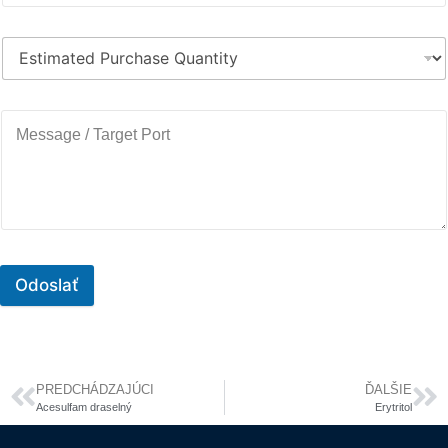
Odoslať
PREDCHÁDZAJÚCI
ĎALŠIE
Acesulfam draselný
Erytritol