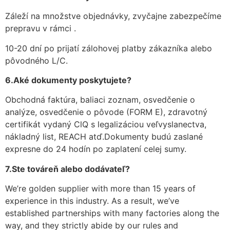
Záleží na množstve objednávky, zvyčajne zabezpečíme
prepravu v rámci .
10-20 dní po prijatí zálohovej platby zákazníka alebo
pôvodného L/C.
6.Aké dokumenty poskytujete?
Obchodná faktúra, baliaci zoznam, osvedčenie o
analýze, osvedčenie o pôvode (FORM E), zdravotný
certifikát vydaný ClQ s legalizáciou veľvyslanectva,
nákladný list, REACH atď.Dokumenty budú zaslané
expresne do 24 hodín po zaplatení celej sumy.
7.Ste továreň alebo dodávateľ?
We’re golden supplier with more than 15 years of
experience in this industry. As a result, we’ve
established partnerships with many factories along the
way, and they strictly abide by our rules and