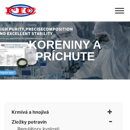
KORENINY A
PRÍCHUTE
+
Krmivá a hnojivá
-
Zložky potravín
Regulátory kyslosti