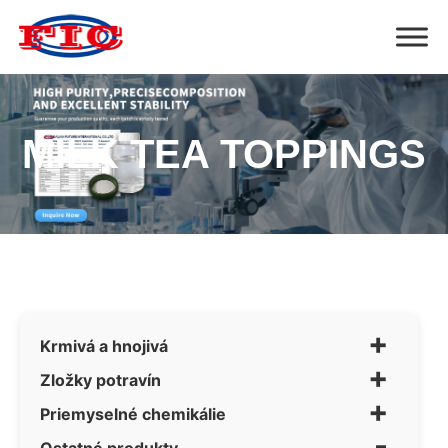
MILK TEA TOPPINGS
+
Krmivá a hnojivá
+
Zložky potravín
+
Priemyselné chemikálie
-
Ostatné produkty