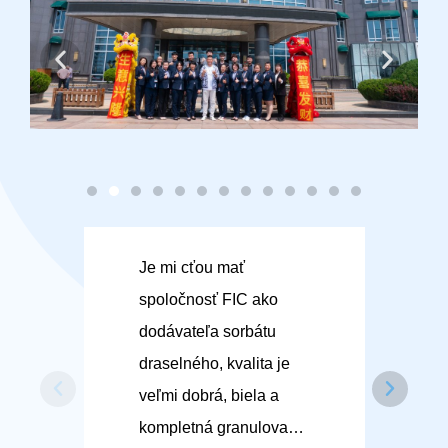
Je mi cťou mať
FI
spoločnosť FIC ako
ob
dodávateľa sorbátu
ná
draselného, kvalita je
ná
veľmi dobrá, biela a
ko
kompletná granulovaná,
ce