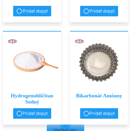
Pridať dopyt
Pridať dopyt
Hydrogenuhličitan
Bikarbonát Amónny
Sodný
Pridať dopyt
Pridať dopyt
Načítať viac