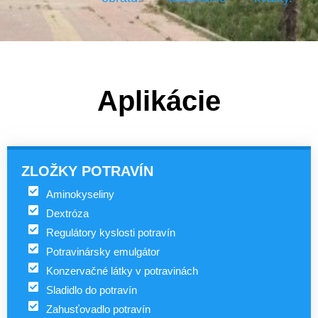
Aplikácie
ZLOŽKY POTRAVÍN
Aminokyseliny
Dextróza
Regulátory kyslosti potravín
Potravinársky emulgátor
Konzervačné látky v potravinách
Sladidlo do potravín
Zahusťovadlo potravín