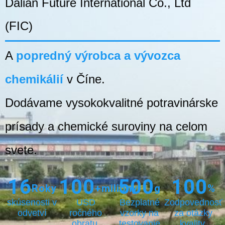
Dalian Future International Co., Ltd
(FIC)
A
popredný výrobca a vývozca
chemikálií
v Číne.
Dodávame vysokokvalitné potravinárske
prísady a chemické suroviny na celom
svete.
16
100
500
100
Roky
+milióny
g
%
skúsenosti v
USD
Bezplatné
Zodpovednosť
odvetví
ročného
vzorky na
za otázky
obratu.
testovanie
kvality.