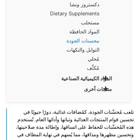
دكستروز ونشا
Dietary Supplements
مستحلب
المواد الحافظة
محسنات الجودة
التوابل والنكهات
مُحلي
مُكثِّف
+
المواد الكيميائية الصناعية
+
منتجات أخرى
تلعب مُحسِّنات الجودة، كمُضافات غذائية، دورًا حيويًا في
تحسين قوام المنتجات الغذائية وثباتها وأدائها العام. تُستخدم
هذه المُحسِّنات للحفاظ على اتساقها، وإطالة مدة صلاحيتها،
وتحسين مظهرها ومذاقها، مما يُسهم في نهاية المطاف في