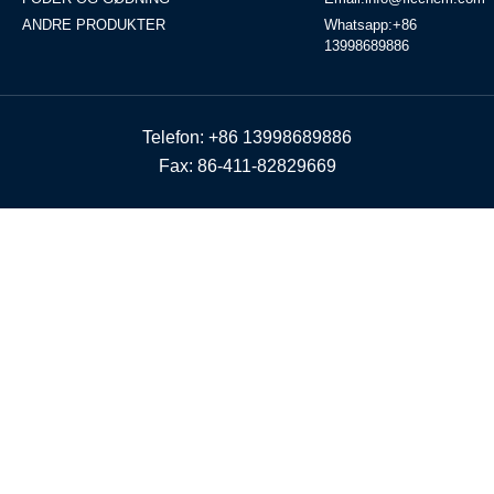
ANDRE PRODUKTER
Whatsapp:+86
13998689886
Telefon: +86 13998689886
Fax: 86-411-82829669