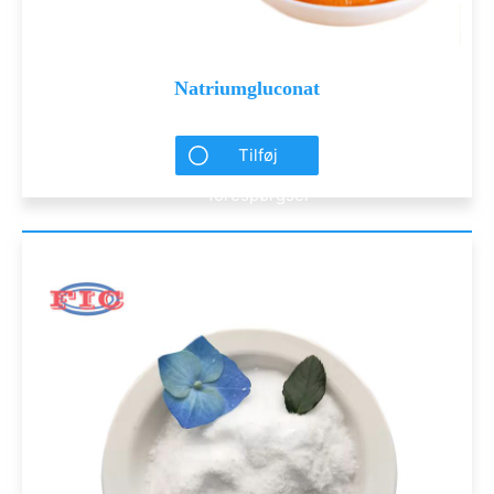
Natriumgluconat
Tilføj
forespørgsel