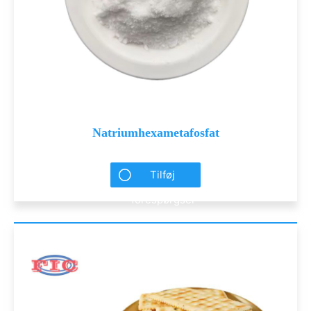
Natriumhexametafosfat
Tilføj
forespørgsel