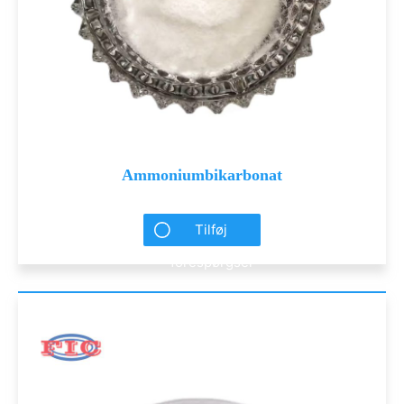
Ammoniumbikarbonat
Tilføj
forespørgsel