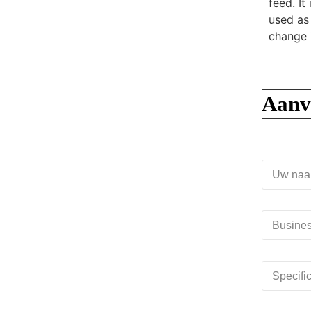
feed. It
used as 
change i
Aanv