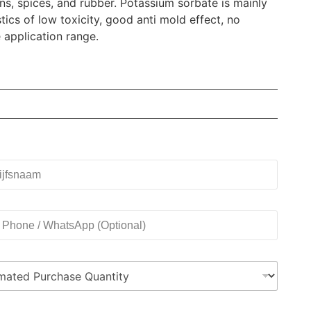
sins, spices, and rubber. Potassium sorbate is mainly
ics of low toxicity, good anti mold effect, no
 application range.