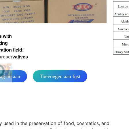
ging and
ng
ications:
ag, 15 tons
 palletizing,
s with
zing
ation field:
reservatives
ag nu aan
Toevoegen aan lijst
 used in the preservation of food, cosmetics, and