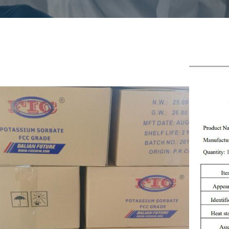
iumsorbaat
umber:
61-5
lar formula:
KO2
S No. 246-
rance: White
um order
ty: 15MT