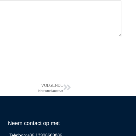
VOLGENDE
Natriumdiacetaat
Neem contact op met
Telefoon:+86 13998689886