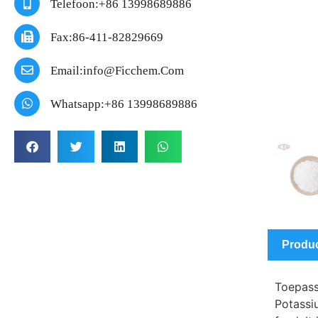
Telefoon:+86 13998689886
Fax:86-411-82829669
Email:info@ficchem.com
Whatsapp:+86 13998689886
Produc
Toepass
Potassi