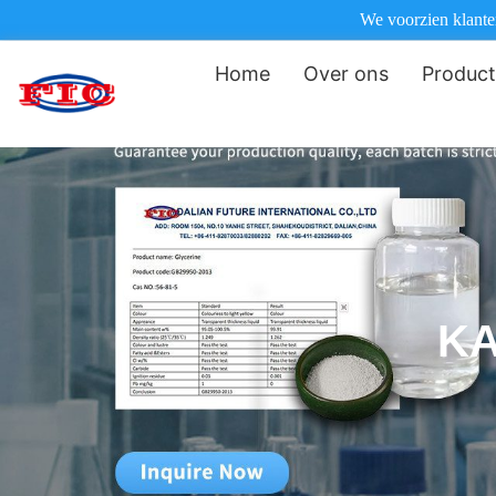
We voorzien klanten
Home
Over ons
Produc
K