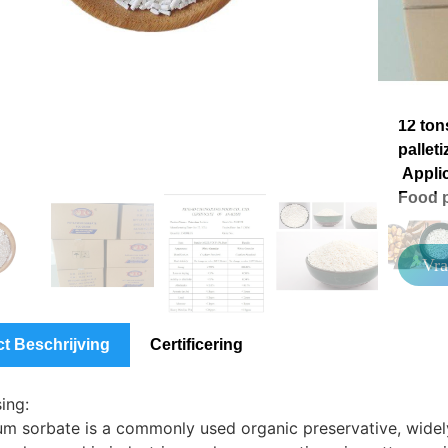
Packa
packi
specif
25kg/b
without
12 ton
palleti
Applic
Food p
Vra
t Beschrijving
Certificering
ing:
um sorbate is a commonly used organic preservative, widely