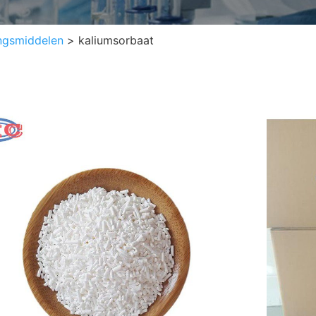
ngsmiddelen
>
kaliumsorbaat
kal
CAS n
24634-
Molecu
C6H7
EINEC
376-1
Appea
grain
Minim
quanti