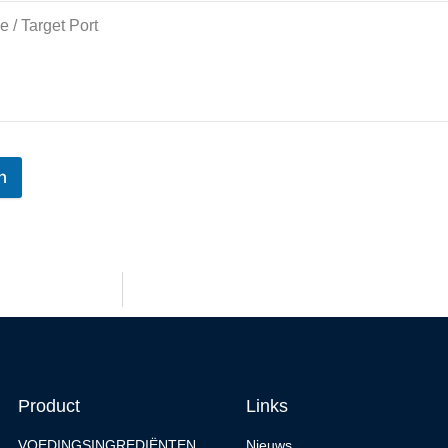
r in
Product
Links
VOEDINGSINGREDIËNTEN
Nieuws