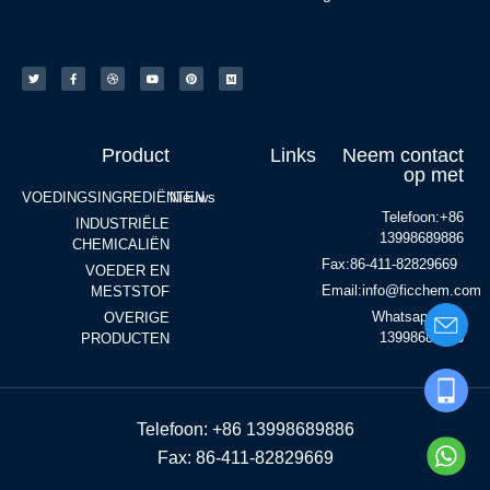
Product
Links
Neem contact
op met
VOEDINGSINGREDIËNTEN
Nieuws
Telefoon:+86
INDUSTRIËLE
13998689886
CHEMICALIËN
Fax:86-411-82829669
VOEDER EN
Email:info@ficchem.com
MESTSTOF
Whatsapp:+86
OVERIGE
13998689886
PRODUCTEN
Telefoon: +86 13998689886
Fax: 86-411-82829669