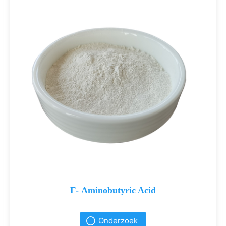
Γ- Aminobutyric Acid
Onderzoek