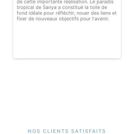
de cette importante réalisation. Le paradis
sy
tropical de Sanya a constitué la toile de
pe
fond idéale pour réfléchir, nouer des liens et
to
fixer de nouveaux objectifs pour l'avenir.
dé
l'
so
de
NOS CLIENTS SATISFAITS