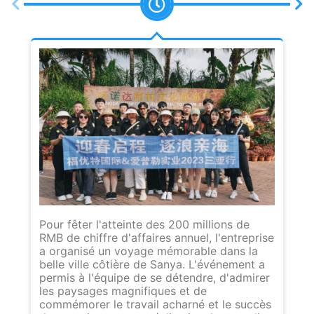
Ap
d'
Pour fêter l'atteinte des 200 millions de
fi
RMB de chiffre d'affaires annuel, l'entreprise
fr
a organisé un voyage mémorable dans la
dé
belle ville côtière de Sanya. L'événement a
bu
permis à l'équipe de se détendre, d'admirer
st
les paysages magnifiques et de
pl
commémorer le travail acharné et le succès
pl