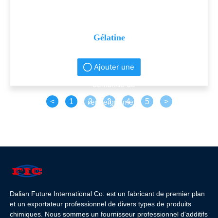
Gélatine
Ajouter une
demande de
<
1
renseignement
2
3
4
5
>
s
Dalian Future International Co. est un fabricant de premier plan
et un exportateur professionnel de divers types de produits
chimiques. Nous sommes un fournisseur professionnel d'additifs