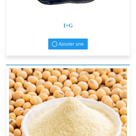
I+G
Ajouter une
demande de
renseignement
s