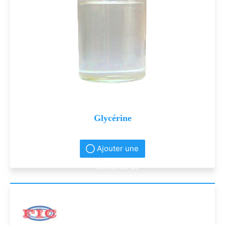
Glycérine
Ajouter une
demande de
renseignement
s