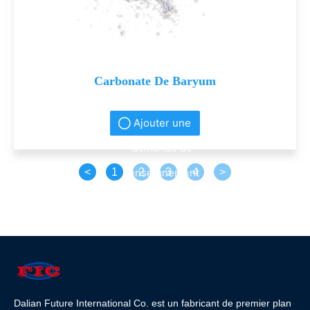
Carbonate De Baryum
Ajouter une
demande de
<
1
renseignement
2
3
4
>
s
Dalian Future International Co. est un fabricant de premier plan