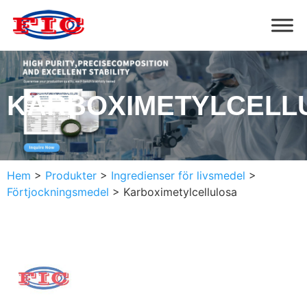
KARBOXIMETYLCELL
Hem
>
Produkter
>
Ingredienser för livsmedel
>
Förtjockningsmedel
>
Karboximetylcellulosa