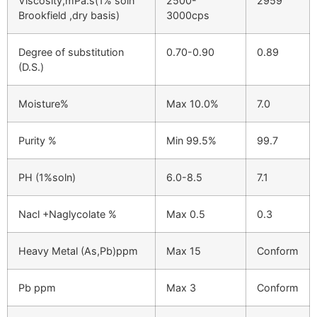
Viscosity,mPa.s(1% soln
2500-
2959
Brookfield ,dry basis)
3000cps
Degree of substitution
0.70-0.90
0.89
(D.S.)
Moisture%
Max 10.0%
7.0
Purity %
Min 99.5%
99.7
PH (1%soln)
6.0-8.5
7.1
Nacl +Naglycolate %
Max 0.5
0.3
Heavy Metal (As,Pb)ppm
Max 15
Conform
Pb ppm
Max 3
Conform