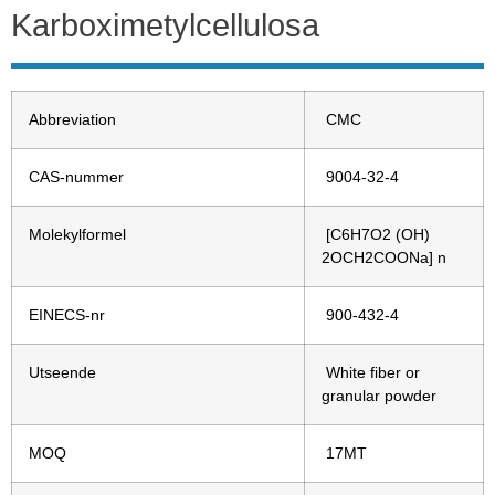
Karboximetylcellulosa
Abbreviation
CMC
CAS-nummer
9004-32-4
Molekylformel
[C6H7O2 (OH)
2OCH2COONa] n
EINECS-nr
900-432-4
Utseende
White fiber or
granular powder
MOQ
17MT