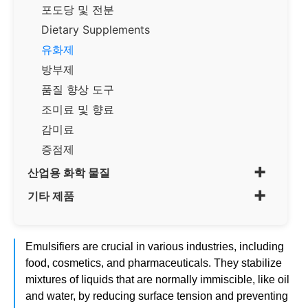
포도당 및 전분
Dietary Supplements
유화제
방부제
품질 향상 도구
조미료 및 향료
감미료
증점제
+
산업용 화학 물질
+
기타 제품
Emulsifiers are crucial in various industries, including
food, cosmetics, and pharmaceuticals. They stabilize
mixtures of liquids that are normally immiscible, like oil
and water, by reducing surface tension and preventing