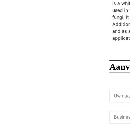
is a whi
used in 
fungi. I
Addition
and as a
applicat
Aanv