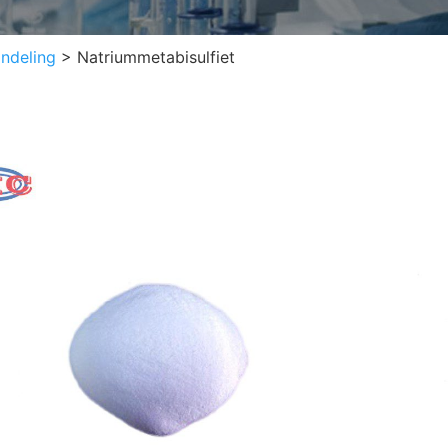
ndeling
>
Natriummetabisulfiet
Nat
Abbr
CAS-
Chem
EINE
Uiterl