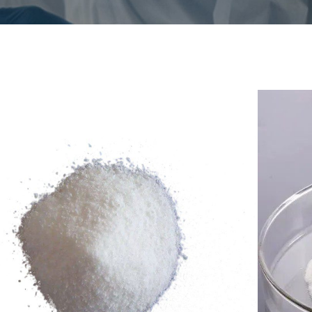
riummetabisulfiet
eviate
SMBS
nr.
7681-57-4
ische formule
Na2S2O5
CS (EG) Nr.
231-673-0
ijk
Wit poeder