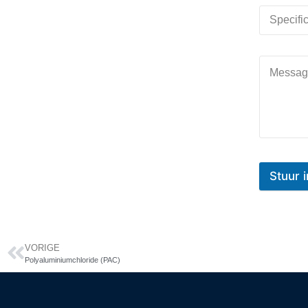
Stuu
VORIGE
Polyaluminiumchloride (PAC)