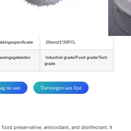
Q
1 ton
akking
25KG ZAK
kkingsspecificatie
20tons/1*20FCL
assingsgebieden
Industrial grade/Food grade/Tech
grade
ag nu aan
Toevoegen aan lijst
od preservative, antioxidant, and disinfectant. It