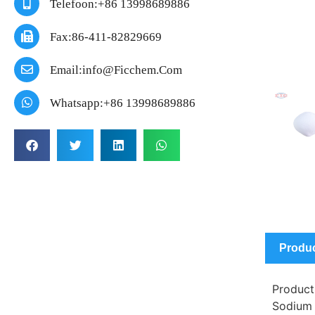
Telefoon:+86 13998689886
Fax:86-411-82829669
Email:info@ficchem.com
Whatsapp:+86 13998689886
Produc
Product 
Sodium 