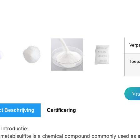
MO
Verp
Verpa
Toep
Vra
t Beschrijving
Certificering
Introductie:
metabisulfite is a chemical compound commonly used as a fo