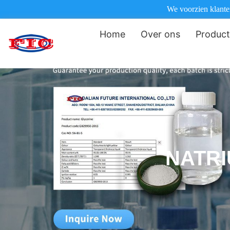
We voorzien klanten
Home
Over ons
Produc
NATRI