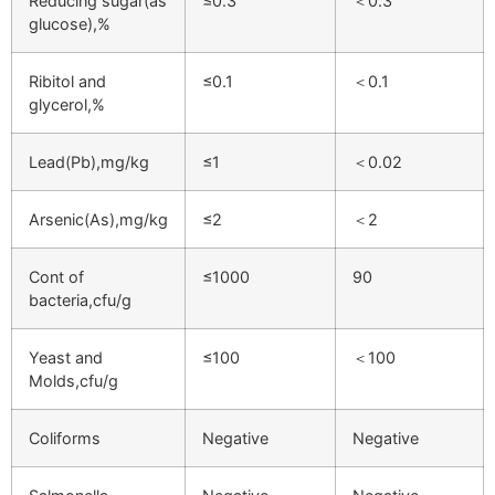
Reducing sugar(as
≤0.3
＜0.3
glucose),%
Ribitol and
≤0.1
＜0.1
glycerol,%
Lead(Pb),mg/kg
≤1
＜0.02
Arsenic(As),mg/kg
≤2
＜2
Cont of
≤1000
90
bacteria,cfu/g
Yeast and
≤100
＜100
Molds,cfu/g
Coliforms
Negative
Negative