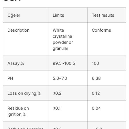
Öğeler
Limits
Test results
Description
White
Conforms
crystalline
powder or
granular
Assay,%
99.5~100.5
100
PH
5.0~7.0
6.38
Loss on drying,%
≤0.2
0.12
Residue on
≤0.1
0.04
ignition,%