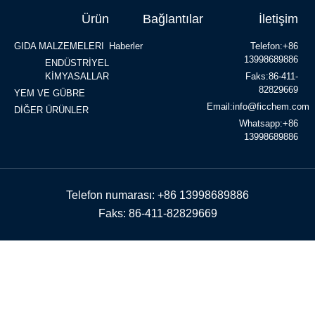
Ürün
Bağlantılar
İletişim
GIDA MALZEMELERI
Haberler
Telefon:+86
13998689886
ENDÜSTRİYEL
KİMYASALLAR
Faks:86-411-
82829669
YEM VE GÜBRE
Email:info@ficchem.com
DİĞER ÜRÜNLER
Whatsapp:+86
13998689886
Telefon numarası: +86 13998689886
Faks: 86-411-82829669