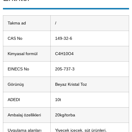
Takma ad
/
CAS No
149-32-6
Kimyasal formül
C4H10O4
EINECS No
205-737-3
Görünüş
Beyaz Kristal Toz
ADEDI
10t
Ambalaj özellikleri
20kg/torba
Uygulama alanları
Yiyecek içecek, süt ürünleri,