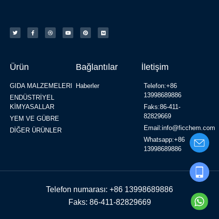
Ürün
Bağlantılar
İletişim
GIDA MALZEMELERI
Haberler
Telefon:+86
13998689886
ENDÜSTRİYEL
KİMYASALLAR
Faks:86-411-
82829669
YEM VE GÜBRE
Email:info@ficchem.com
DİĞER ÜRÜNLER
Whatsapp:+86
13998689886
Telefon numarası: +86 13998689886
Faks: 86-411-82829669