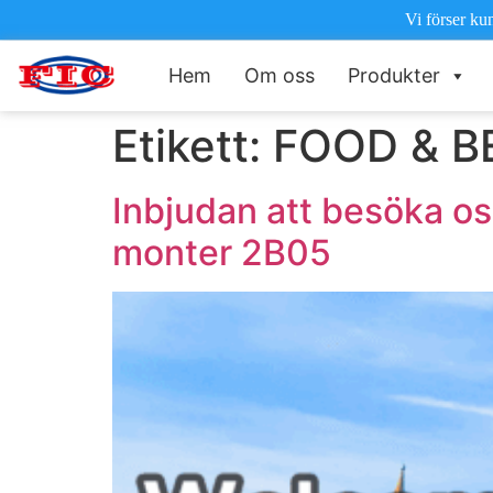
Vi förser ku
Hem
Om oss
Produkter
Etikett:
FOOD & B
Inbjudan att besöka 
monter 2B05