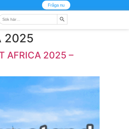
Fråga nu
Sökknapp
Sök
fter:
 2025
T AFRICA 2025 –