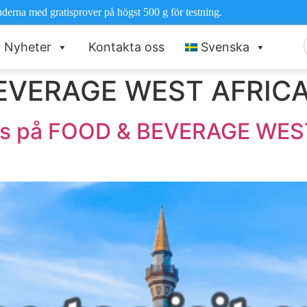
nderna med gratisprover på högst 500 g för testning.
Nyheter
Kontakta oss
Svenska
e
EVERAGE WEST AFRICA
oss på FOOD & BEVERAGE WES