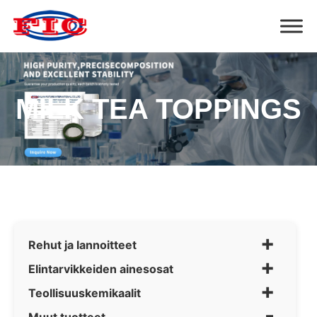
MILK TEA TOPPINGS
+
Rehut ja lannoitteet
+
Elintarvikkeiden ainesosat
+
Teollisuuskemikaalit
-
Muut tuotteet