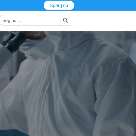
Spørg nu
Søg-knap
Søg
fter: