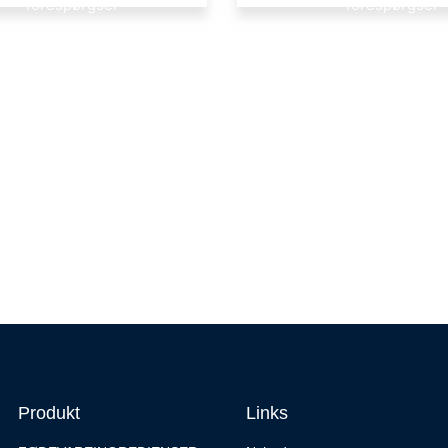
forespørgsel
forespørgsel
Produkt
Links