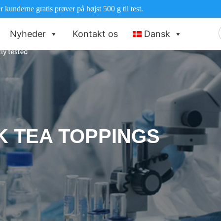
r kunderne gratis prøver på højst 500 g til test.
Nyheder
Kontakt os
Dansk
e
K TEA TOPPINGS