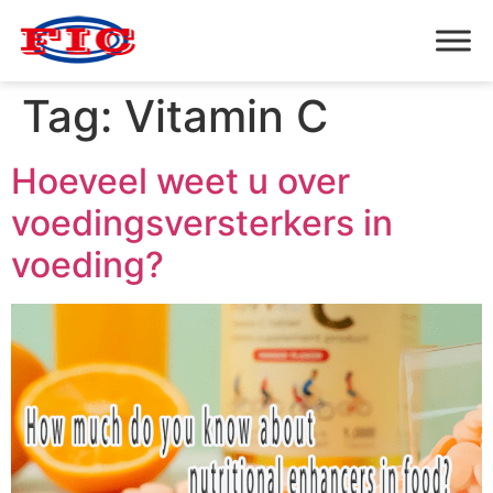
Tag:
Vitamin C
Hoeveel weet u over
voedingsversterkers in
voeding?