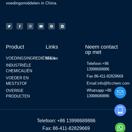
voedingsmiddelen in China.
Product
Links
Neem contact
op met
VOEDINGSINGREDIËNTEN
Nieuws
Telefoon:+86
INDUSTRIËLE
13998689886
CHEMICALIËN
Fax:86-411-82829669
VOEDER EN
Email:info@ficchem.com
MESTSTOF
Whatsapp:+86
OVERIGE
13998689886
PRODUCTEN
Telefoon: +86 13998689886
Fax: 86-411-82829669