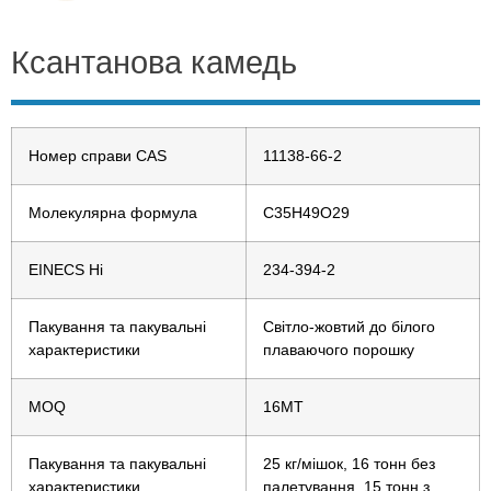
Ксантанова камедь
Номер справи CAS
11138-66-2
Молекулярна формула
C35H49O29
EINECS Ні
234-394-2
Пакування та пакувальні
Світло-жовтий до білого
характеристики
плаваючого порошку
MOQ
16MT
Пакування та пакувальні
25 кг/мішок, 16 тонн без
характеристики
палетування, 15 тонн з