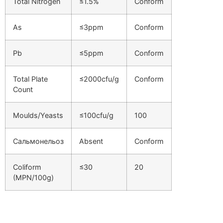
Total Nitrogen
≤1.5%
Conform
As
≤3ppm
Conform
Pb
≤5ppm
Conform
Total Plate
≤2000cfu/g
Conform
Count
Moulds/Yeasts
≤100cfu/g
100
Сальмонельоз
Absent
Conform
Coliform
≤30
20
(MPN/100g)