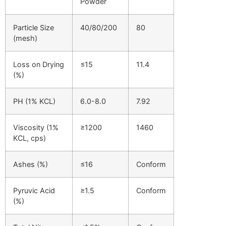
Powder
Particle Size
40/80/200
80
(mesh)
Loss on Drying
≤15
11.4
(%)
PH (1% KCL)
6.0-8.0
7.92
Viscosity (1%
≥1200
1460
KCL, cps)
Ashes (%)
≤16
Conform
Pyruvic Acid
≥1.5
Conform
(%)