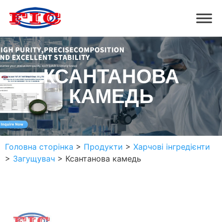
КСАНТАНОВА
КАМЕДЬ
Головна сторінка
>
Продукти
>
Харчові інгредієнти
>
Загущувач
>
Ксантанова камедь