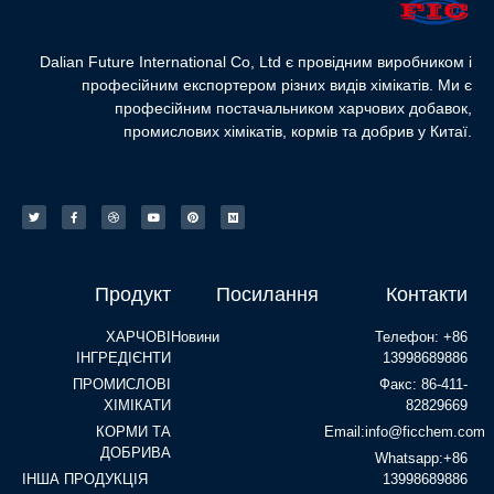
Dalian Future International Co, Ltd є провідним виробником і
професійним експортером різних видів хімікатів. Ми є
професійним постачальником харчових добавок,
промислових хімікатів, кормів та добрив у Китаї.
Продукт
Посилання
Контакти
ХАРЧОВІ
Новини
Телефон: +86
ІНГРЕДІЄНТИ
13998689886
ПРОМИСЛОВІ
Факс: 86-411-
ХІМІКАТИ
82829669
КОРМИ ТА
Email:info@ficchem.com
ДОБРИВА
Whatsapp:+86
ІНША ПРОДУКЦІЯ
13998689886