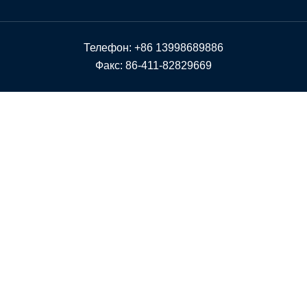
Телефон: +86 13998689886
Факс: 86-411-82829669