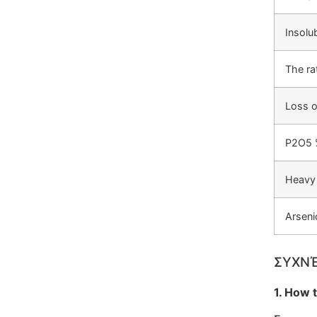
Insolu
The rat
Loss o
P2O5 
Heavy 
Arseni
ΣΥΧΝΈ
1. How 