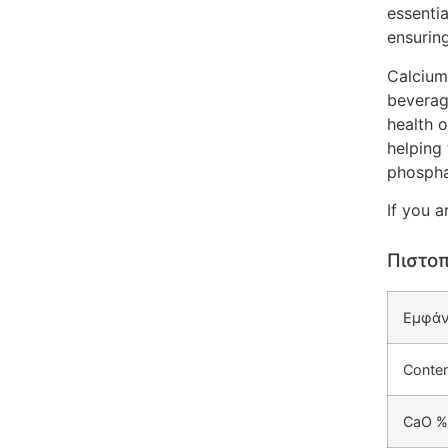
essenti
ensuring
Calcium
beverag
health 
helping 
phospha
If you a
Πιστοπ
Εμφάν
Conten
CaO %