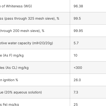
 of Whiteness (WG)
96.38
ss (pass through 325 mesh sieve), %
99.5
through 200 mesh sieve), %
99.95
tive water capacity (mlH2O/20g)
5.7
de (As F) mg/kg
10
des (As CL) mg/kg
<300
n ignition %
26.0
ue (20% aqueous solution)
7.3
As Fe) mg/kg
25