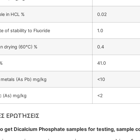
ble in HCL %
0.02
e of stability to Fluoride
1.0
n drying (60℃) %
0.4
%
41.0
metals (As Pb) mg/kg
<10
c (As) mg/kg
<2
Σ ΕΡΩΤΉΣΕΙΣ
to get Dicalcium Phosphate samples for testing, sample c