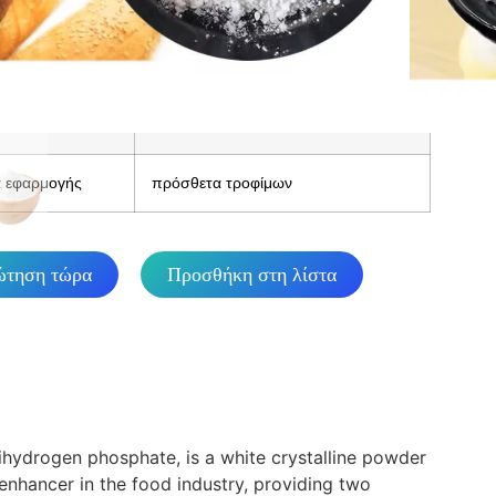
Q
25 t
ιαγραφή
25kg/σακούλα
ευασίας
α εφαρμογής
πρόσθετα τροφίμων
ώτηση τώρα
Προσθήκη στη λίστα
hydrogen phosphate, is a white crystalline powder
 enhancer in the food industry, providing two