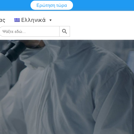
Ερώτηση τώρα
ας
Ελληνικά
Κουμπί αναζήτησης
Αναζήτηση
ια: