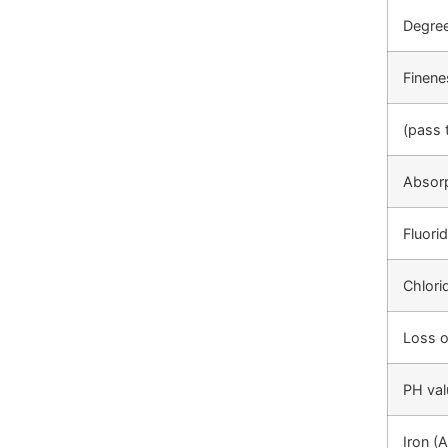
Degree
Finene
(pass 
Absorp
Fluori
Chlori
Loss o
PH val
Iron (