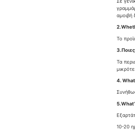
Σε γενι
γραμμάρ
αμοιβή 
2.Wheth
Το προϊ
3.Ποιες
Τα περι
μικρότε
4. What
Συνήθως
5.What’
Εξαρτάτ
10-20 η