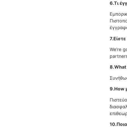
6.Τι έγ
Εμπορικ
Πιστοπο
έγγραφα
7.Είστε
We’re go
partners
8.What 
Συνήθως
9.How μ
Πιστεύο
διασφαλ
επιθεωρ
10.Ποια