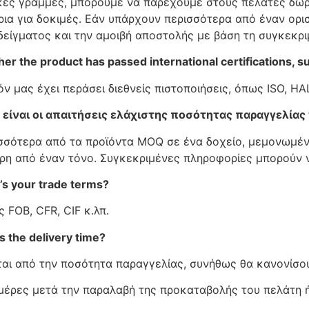
κές γραμμές, μπορούμε να παρέχουμε στους πελάτες δωρ
ια για δοκιμές. Εάν υπάρχουν περισσότερα από έναν ορι
δείγματος και την αμοιβή αποστολής με βάση τη συγκεκρ
er the product has passed international certifications, 
όν μας έχει περάσει διεθνείς πιστοποιήσεις, όπως ISO, H
 είναι οι απαιτήσεις ελάχιστης ποσότητας παραγγελίας 
σσότερα από τα προϊόντα MOQ σε ένα δοχείο, μεμονωμέ
ρη από έναν τόνο. Συγκεκριμένες πληροφορίες μπορούν ν
’s your trade terms?
 FOB, CFR, CIF κ.λπ.
s the delivery time?
αι από την ποσότητα παραγγελίας, συνήθως θα κανονίσο
μέρες μετά την παραλαβή της προκαταβολής του πελάτη ή