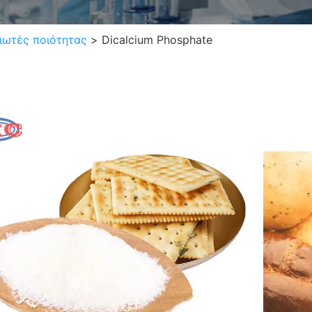
ιωτές ποιότητας
>
Dicalcium Phosphate
Dic
Ψευ
CAS 
Χημι
Αριθ
Εμφά