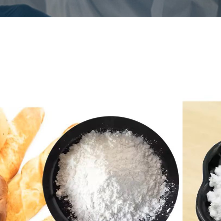
alcium Phosphate
δώνυμο
DCP/Calcium hydrogen phosphate
Αριθ.
7757-93-9
κός τύπος
Ca(H2PO4)2
μός EINECS
231-826-1
νιση
White crystalline powder