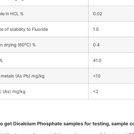
ble in HCL %
0.02
e of stability to Fluoride
1.0
n drying (60℃) %
0.4
%
41.0
metals (As Pb) mg/kg
<10
c (As) mg/kg
<2
to get Dicalcium Phosphate samples for testing, sample c