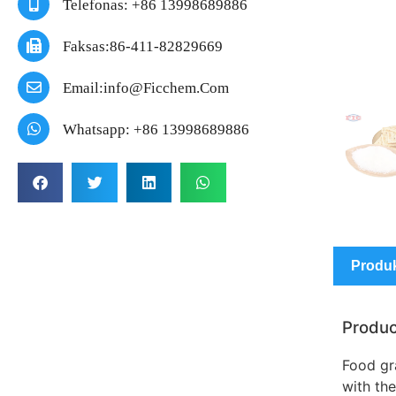
Telefonas: +86 13998689886
Faksas:86-411-82829669
Email:info@ficchem.com
Whatsapp: +86 13998689886
Produ
Produc
Food gr
with the