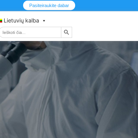
Pasiteiraukite dabar
Lietuvių kalba
Paieškos mygtukas
eškoti: