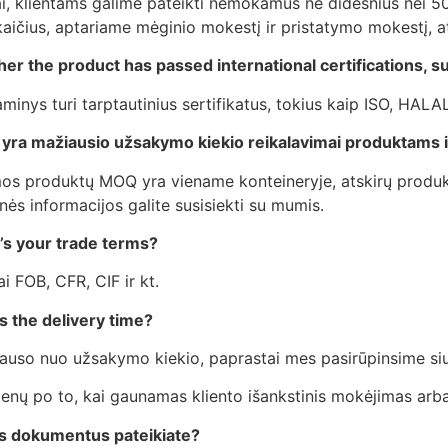
ai, klientams galime pateikti nemokamus ne didesnius nei 5
kaičius, aptariame mėginio mokestį ir pristatymo mokestį, at
er the product has passed international certifications, 
inys turi tarptautinius sertifikatus, tokius kaip ISO, HALA
 yra mažiausio užsakymo kiekio reikalavimai produktams 
s produktų MOQ yra viename konteineryje, atskirų produktų
ės informacijos galite susisiekti su mumis.
’s your trade terms?
i FOB, CFR, CIF ir kt.
s the delivery time?
klauso nuo užsakymo kiekio, paprastai mes pasirūpinsime siu
ienų po to, kai gaunamas kliento išankstinis mokėjimas arba
s dokumentus pateikiate?