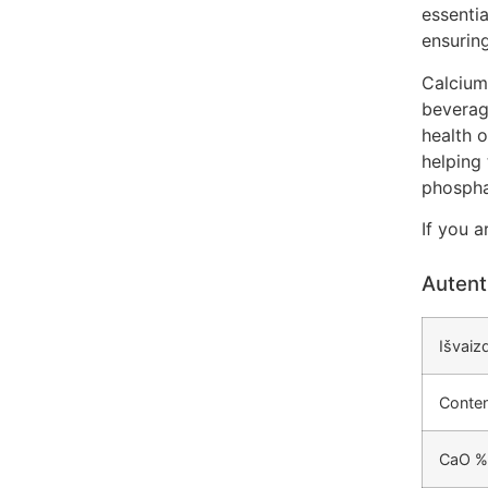
essenti
ensuring
Calcium
beverag
health 
helping 
phospha
If you a
Autent
Išvaiz
Conten
CaO %