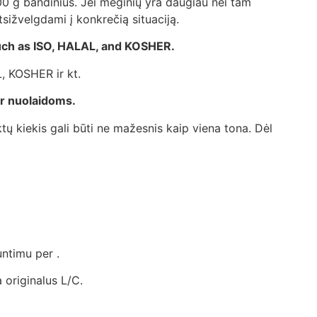
00 g bandinius. Jei mėginių yra daugiau nei tam
sižvelgdami į konkrečią situaciją.
such as ISO, HALAL, and KOSHER.
L, KOSHER ir kt.
ir nuolaidoms.
 kiekis gali būti ne mažesnis kaip viena tona. Dėl
ntimu per .
 originalus L/C.