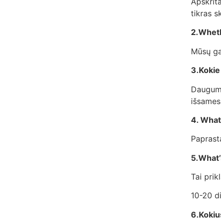
Apskrit
tikras s
2.Wheth
Mūsų gam
3.Kokie
Daugumo
išsamesn
4. What
Paprasta
5.What’
Tai pri
10-20 d
6.Kokiu