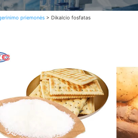
gerinimo priemonės
>
Dikalcio fosfatas
Dika
Pseu
CAS 
Chem
EINE
Išvai