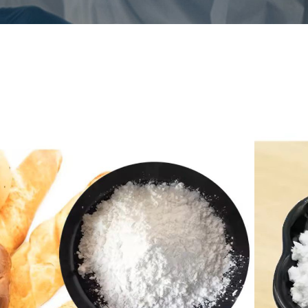
lcio fosfatas
donimas
DCP/Calcium hydrogen phosphate
Nr.
7757-93-9
inė formulė
Ca(H2PO4)2
CS Nr.
231-826-1
zda
Balti kristaliniai milteliai