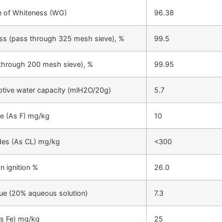
 of Whiteness (WG)
96.38
ss (pass through 325 mesh sieve), %
99.5
through 200 mesh sieve), %
99.95
tive water capacity (mlH2O/20g)
5.7
de (As F) mg/kg
10
des (As CL) mg/kg
<300
n ignition %
26.0
ue (20% aqueous solution)
7.3
As Fe) mg/kg
25