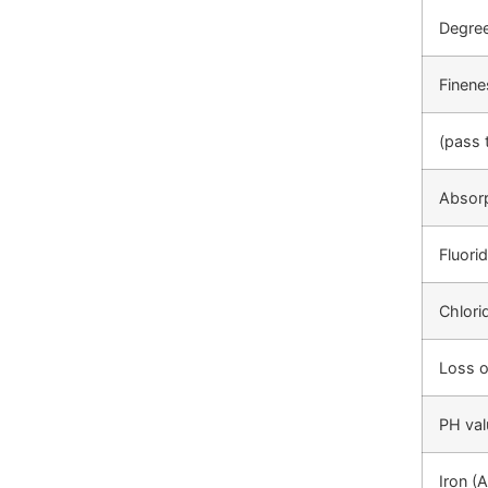
Degree
Finene
(pass 
Absorp
Fluori
Chlori
Loss o
PH val
Iron (