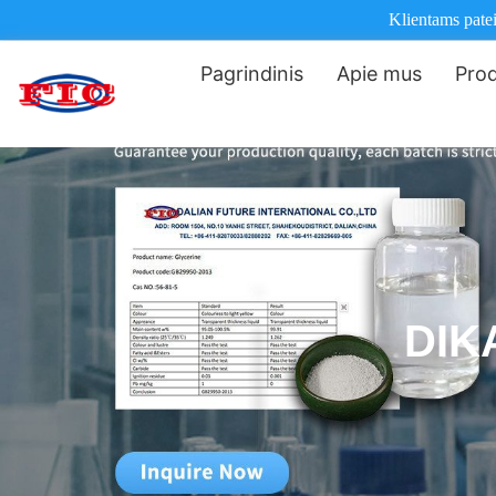
Klientams pate
Pagrindinis
Apie mus
Prod
DIK