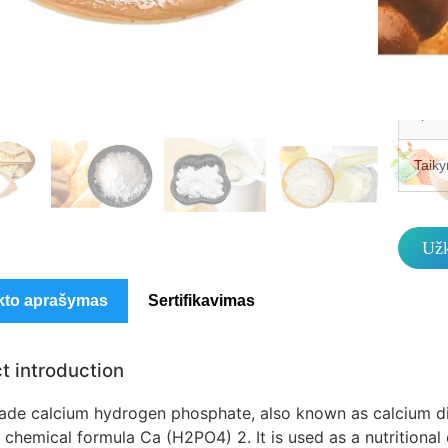
MO
Paka
speci
Taiky
Užk
kto aprašymas
Sertifikavimas
t introduction
ade calcium hydrogen phosphate, also known as calcium di
 chemical formula Ca (H2PO4) 2. It is used as a nutritional