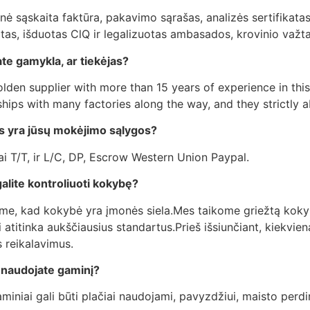
ė sąskaita faktūra, pakavimo sąrašas, analizės sertifikatas,
atas, išduotas ClQ ir legalizuotas ambasados, krovinio važta
ate gamykla, ar tiekėjas?
lden supplier with more than 15 years of experience in this 
hips with many factories along the way, and they strictly a
s yra jūsų mokėjimo sąlygos?
ai T/T, ir L/C, DP, Escrow Western Union Paypal.
galite kontroliuoti kokybę?
ime, kad kokybė yra įmonės siela.Mes taikome griežtą koky
 atitinka aukščiausius standartus.Prieš išsiunčiant, kiekvie
 reikalavimus.
 naudojate gaminį?
iniai gali būti plačiai naudojami, pavyzdžiui, maisto perdi