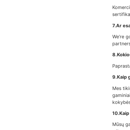
Komercin
sertifik
7.Ar es
We’re go
partners
8.Kokio
Paprast
9.Kaip 
Mes tik
gaminiai
kokybės
10.Kaip
Mūsų gam