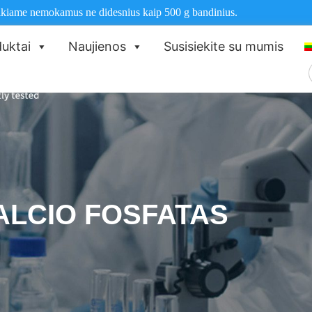
ikiame nemokamus ne didesnius kaip 500 g bandinius.
uktai
Naujienos
Susisiekite su mumis
I
ALCIO FOSFATAS