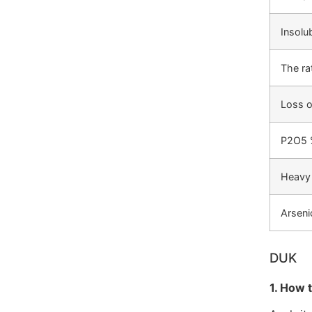
Insolu
The rat
Loss o
P2O5 
Heavy 
Arseni
DUK
1. How 