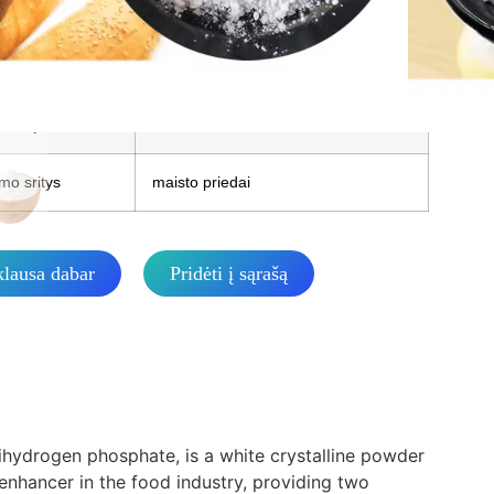
Q
25 t
vimo
25 kg/maišą
fikacija
mo sritys
maisto priedai
lausa dabar
Pridėti į sąrašą
hydrogen phosphate, is a white crystalline powder
 enhancer in the food industry, providing two