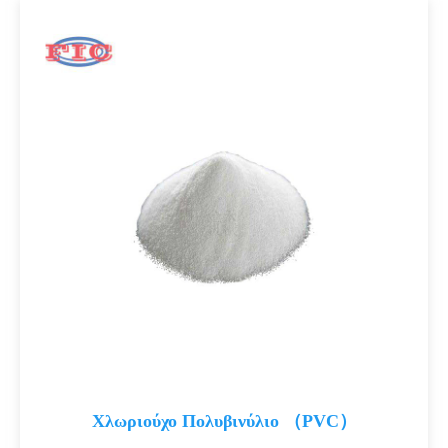
Χλωριούχο Πολυβινύλιο （PVC）