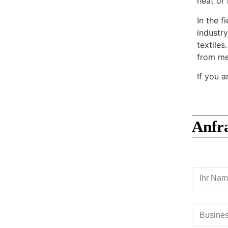
heat or 
In the f
industr
textiles
from me
If you a
Anfr