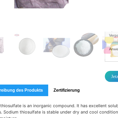
MO
Spezi
Verp
Anwe
Jet
reibung des Produkts
Zertifizierung
hiosulfate is an inorganic compound. It has excellent solubi
s. Sodium thiosulfate is stable under dry and cool condit