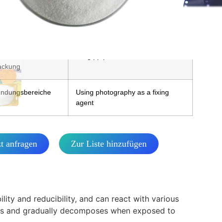
powder
Q
25 t
fikation für die
25kg pp pe
ackung
ndungsbereiche
Using photography as a fixing
agent
zt anfragen
Zur Liste hinzufügen
lity and reducibility, and can react with various
ions and gradually decomposes when exposed to