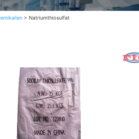
emikalien
>
Natriumthiosulfat
Nat
Alias
CAS-
Chem
EINE
Ersc