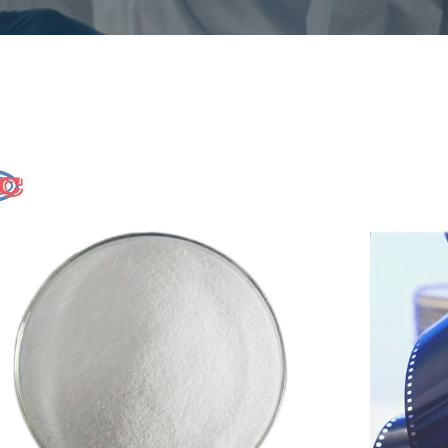
riumthiosulfat
sodium thiosulfate pentahydrate
Nr.
7772-98-7
ische Formel
Na2S2O3
CS-Nr.
231-867-5
heinungsbild
Colorless or white crystalline