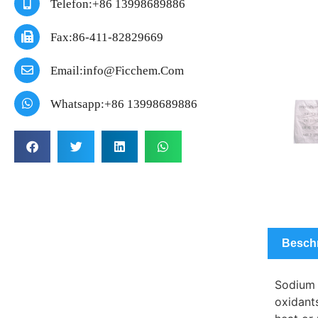
Telefon:+86 13998689886
Fax:86-411-82829669
Email:info@ficchem.com
Whatsapp:+86 13998689886
Besch
Sodium t
oxidant