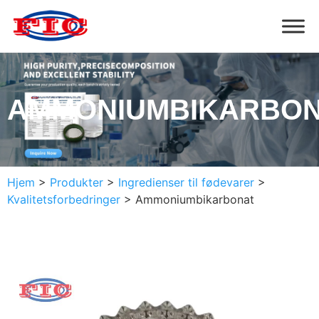
AMMONIUMBIKARBO
Hjem
>
Produkter
>
Ingredienser til fødevarer
>
Kvalitetsforbedringer
>
Ammoniumbikarbonat