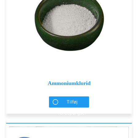
Ammoniumklorid
Tilføj
forespørgsel