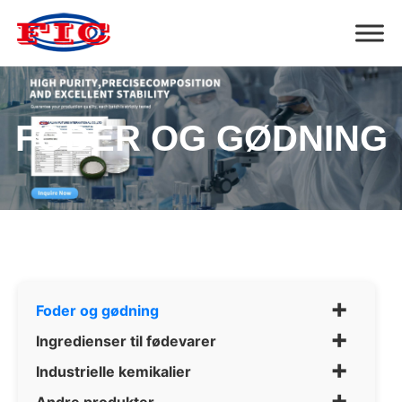
FODER OG GØDNING
+
Foder og gødning
+
Ingredienser til fødevarer
+
Industrielle kemikalier
+
Andre produkter