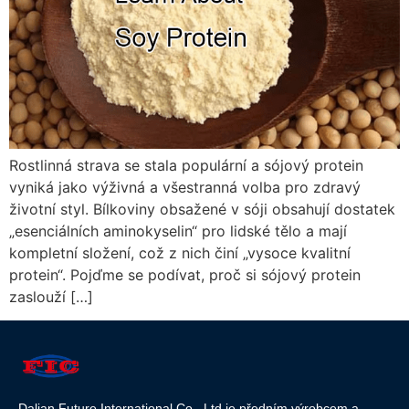
Rostlinná strava se stala populární a sójový protein
vyniká jako výživná a všestranná volba pro zdravý
životní styl. Bílkoviny obsažené v sóji obsahují dostatek
„esenciálních aminokyselin“ pro lidské tělo a mají
kompletní složení, což z nich činí „vysoce kvalitní
protein“. Pojďme se podívat, proč si sójový protein
zaslouží […]
Dalian Future International Co., Ltd je předním výrobcem a