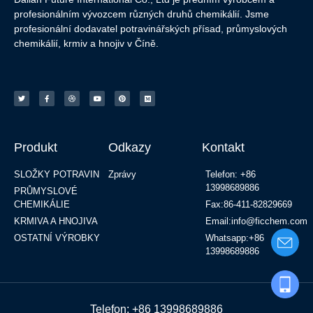
profesionálním vývozcem různých druhů chemikálií. Jsme
profesionální dodavatel potravinářských přísad, průmyslových
chemikálií, krmiv a hnojiv v Číně.
Produkt
Odkazy
Kontakt
SLOŽKY POTRAVIN
Zprávy
Telefon: +86
13998689886
PRŮMYSLOVÉ
CHEMIKÁLIE
Fax:86-411-82829669
KRMIVA A HNOJIVA
Email:info@ficchem.com
OSTATNÍ VÝROBKY
Whatsapp:+86
13998689886
Telefon: +86 13998689886