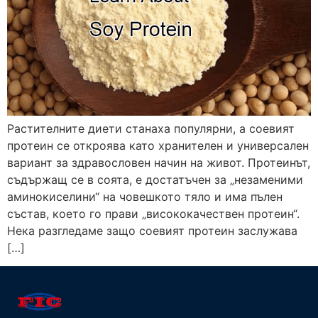
Растителните диети станаха популярни, а соевият
протеин се откроява като хранителен и универсален
вариант за здравословен начин на живот. Протеинът,
съдържащ се в соята, е достатъчен за „незаменими
аминокиселини“ на човешкото тяло и има пълен
състав, което го прави „висококачествен протеин“.
Нека разгледаме защо соевият протеин заслужава
[…]