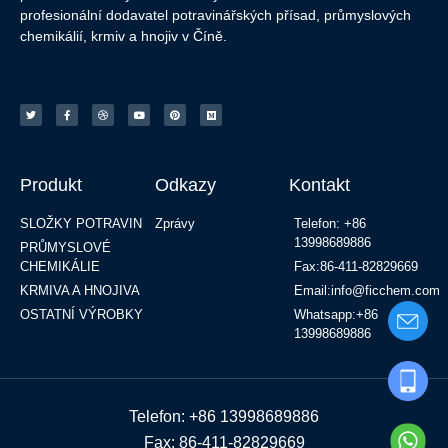
profesionální dodavatel potravinářských přísad, průmyslových
chemikálií, krmiv a hnojiv v Číně.
Produkt
Odkazy
Kontakt
SLOŽKY POTRAVIN
Zprávy
Telefon: +86
13998689886
PRŮMYSLOVÉ
CHEMIKÁLIE
Fax:86-411-82829669
KRMIVA A HNOJIVA
Email:info@ficchem.com
OSTATNÍ VÝROBKY
Whatsapp:+86
13998689886
Telefon: +86 13998689886
Fax: 86-411-82829669