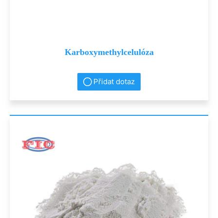
Karboxymethylcelulóza
Přidat dotaz