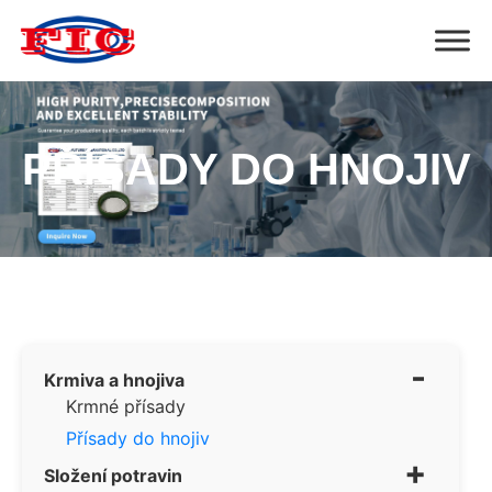
PŘÍSADY DO HNOJIV
-
Krmiva a hnojiva
Krmné přísady
Přísady do hnojiv
+
Složení potravin