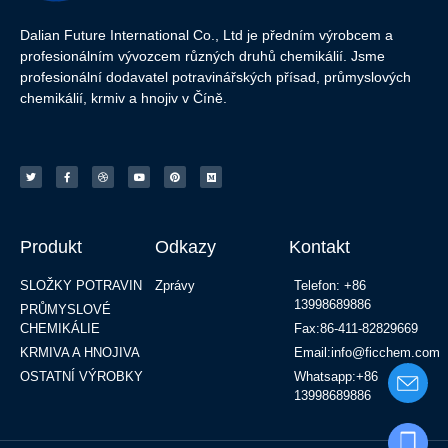
Dalian Future International Co., Ltd je předním výrobcem a
profesionálním vývozcem různých druhů chemikálií. Jsme
profesionální dodavatel potravinářských přísad, průmyslových
chemikálií, krmiv a hnojiv v Číně.
Produkt
Odkazy
Kontakt
SLOŽKY POTRAVIN
Zprávy
Telefon: +86
13998689886
PRŮMYSLOVÉ
CHEMIKÁLIE
Fax:86-411-82829669
KRMIVA A HNOJIVA
Email:info@ficchem.com
OSTATNÍ VÝROBKY
Whatsapp:+86
13998689886