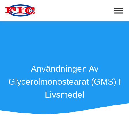
Användningen Av
Glycerolmonostearat (GMS) I
Livsmedel