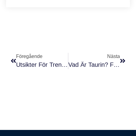
Föregående
Nästa
Utsikter För Trender Inom Internationell Sjöfrakt Fram Till Slutet Av 2024
Vad Är Taurin? Fördelar, Användningsområden, Biverkningar Och Allt Du Behöver Veta