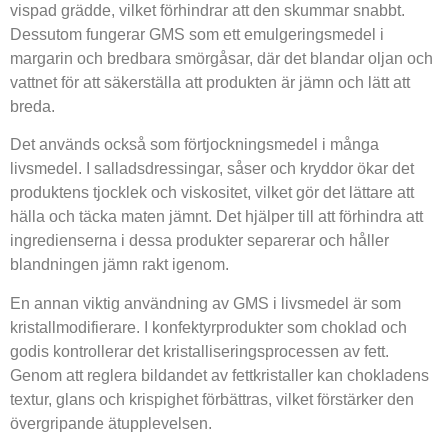
vispad grädde, vilket förhindrar att den skummar snabbt.
Dessutom fungerar GMS som ett emulgeringsmedel i
margarin och bredbara smörgåsar, där det blandar oljan och
vattnet för att säkerställa att produkten är jämn och lätt att
breda.
Det används också som förtjockningsmedel i många
livsmedel. I salladsdressingar, såser och kryddor ökar det
produktens tjocklek och viskositet, vilket gör det lättare att
hälla och täcka maten jämnt. Det hjälper till att förhindra att
ingredienserna i dessa produkter separerar och håller
blandningen jämn rakt igenom.
En annan viktig användning av GMS i livsmedel är som
kristallmodifierare. I konfektyrprodukter som choklad och
godis kontrollerar det kristalliseringsprocessen av fett.
Genom att reglera bildandet av fettkristaller kan chokladens
textur, glans och krispighet förbättras, vilket förstärker den
övergripande ätupplevelsen.