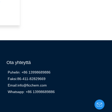
i
Ota yhteyttä
Puhelin: +86 13998689886
Faksi:86-411-82829669
Email:info@ficchem.com
Whatsapp: +86 13998689886