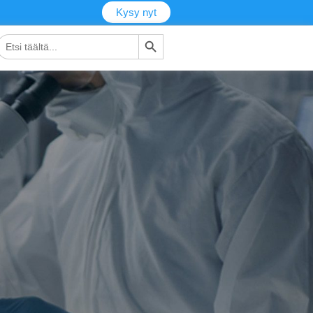
Kysy nyt
Hakupainike
tsi: