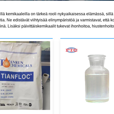
sillä kemikaaleilla on tärkeä rooli nykyaikaisessa elämässä, sillä
ia. Ne edistävät viihtyisää elinympäristöä ja varmistavat, että kod
vinä. Lisäksi päivittäiskemikaalit tukevat ihonhoitoa, hiustenhoit