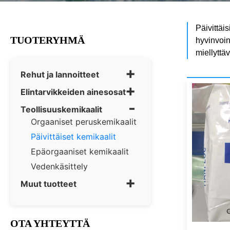
Päivittäi
TUOTERYHMÄ
hyvinvoint
miellyttä
+
Rehut ja lannoitteet
+
Elintarvikkeiden ainesosat
-
Teollisuuskemikaalit
Orgaaniset peruskemikaalit
Päivittäiset kemikaalit
Epäorgaaniset kemikaalit
Vedenkäsittely
+
Muut tuotteet
OTA YHTEYTTÄ