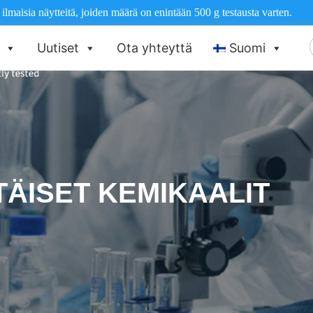
maisia näytteitä, joiden määrä on enintään 500 g testausta varten.
E
Uutiset
Ota yhteyttä
Suomi
TÄISET KEMIKAALIT