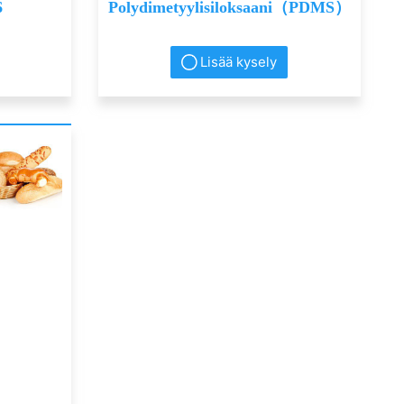
6
Polydimetyylisiloksaani（PDMS）
Lisää kysely