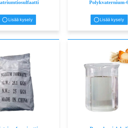
atriumtiosulfaatti
Polykvaternium-
Lisää kysely
Lisää kysely