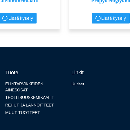
atriumformiaatti
Propyleeniglykol
Lisää kysely
Lisää kysely
Tuote
Linkit
ELINTARVIKKEIDEN
Uutiset
AINESOSAT
TEOLLISUUSKEMIKAALIT
REHUT JA LANNOITTEET
MUUT TUOTTEET