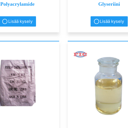
Polyacrylamide
Glyseriini
Lisää kysely
Lisää kysely