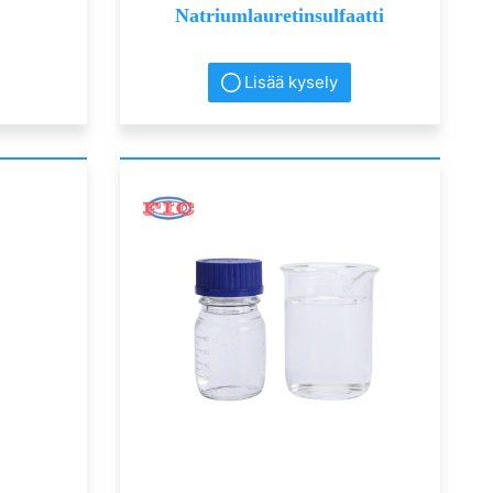
Natriumlauretinsulfaatti
Lisää kysely