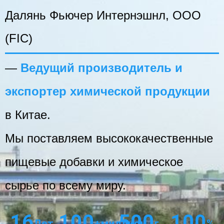
Далянь Фьючер Интернэшнл, ООО
(FIC)
—
Ведущий производитель и
экспортер химической продукции
в Китае.
Мы поставляем высококачественные
пищевые добавки и химическое
сырье по всему миру.
16
100
500
100
Лет
+миллион
г
%