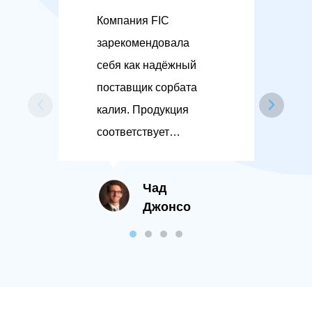
Компания FIC
FI
зарекомендовала
па
себя как надёжный
Пр
поставщик сорбата
ак
калия. Продукция
пр
соответствует
ко
высочайшим
це
стандартам:
мы
Чад
однородная
Джонсо
гранулированная
структура, чистый
белый цвет. Мы видим
большой потенциал
для развития нашего