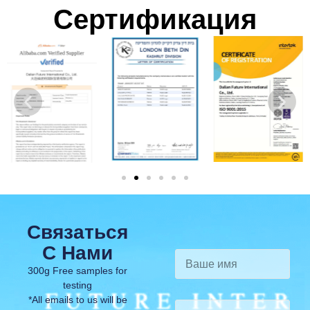
Сертификация
партнёрства и
рассчитываем на
долгосрочное
сотрудничество.
Связаться
С Нами
300g Free samples for
testing
*All emails to us will be