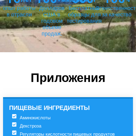
опыт работы
Долларов
Бесплатные
Ответственност
в отрасли
США в
образцы для
за качество
годовом
тестирования
объеме
продаж.
Приложения
ПИЩЕВЫЕ ИНГРЕДИЕНТЫ
Аминокислоты
Декстроза
Регуляторы кислотности пищевых продуктов