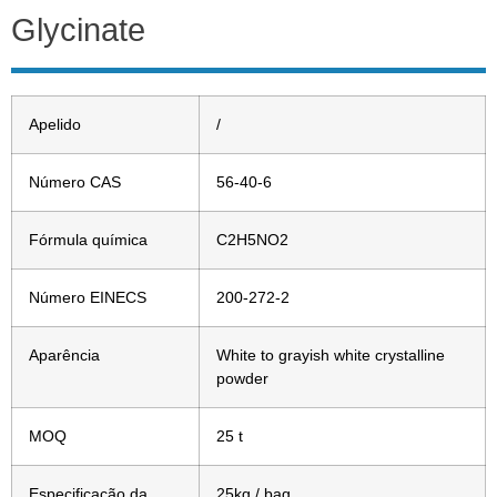
Glycinate
Apelido
/
Número CAS
56-40-6
Fórmula química
C2H5NO2
Número EINECS
200-272-2
Aparência
White to grayish white crystalline
powder
MOQ
25 t
Especificação da
25kg / bag