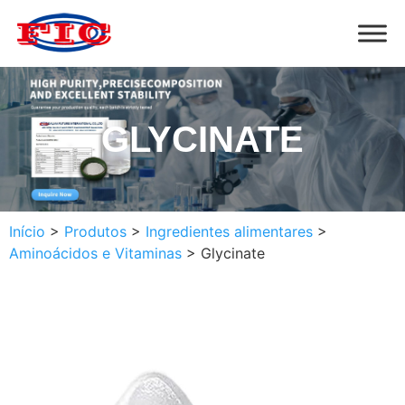
GLYCINATE
Início
>
Produtos
>
Ingredientes alimentares
>
Aminoácidos e Vitaminas
>
Glycinate