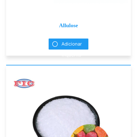
Allulose
Adicionar
inquérito