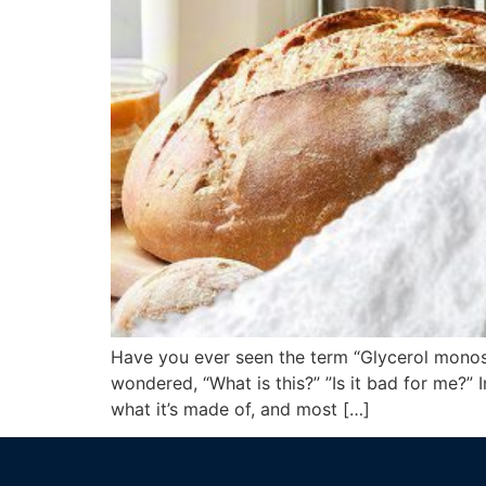
Have you ever seen the term “Glycerol monoste
wondered, “What is this?” ”Is it bad for me?” 
what it’s made of, and most […]