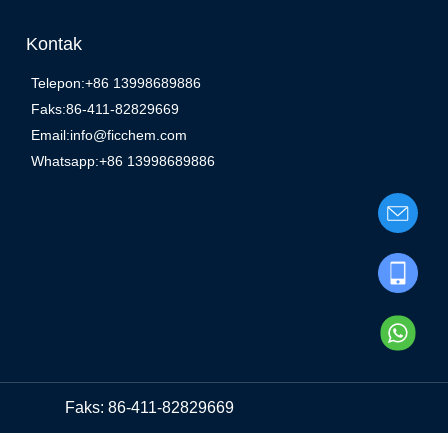
Kontak
Telepon:+86 13998689886
Faks:86-411-82829669
Email:info@ficchem.com
Whatsapp:+86 13998689886
Faks: 86-411-82829669