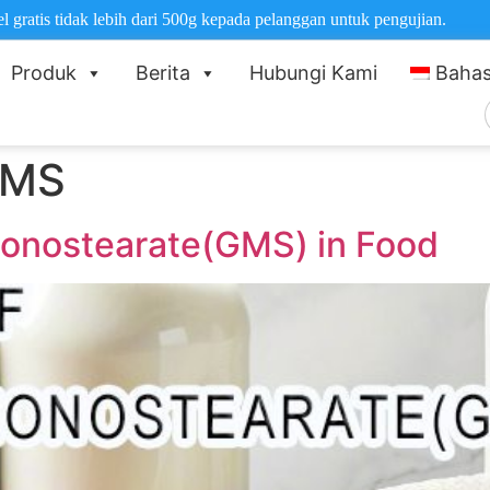
gratis tidak lebih dari 500g kepada pelanggan untuk pengujian.
Produk
Berita
Hubungi Kami
Bahas
C
GMS
monostearate(GMS) in Food