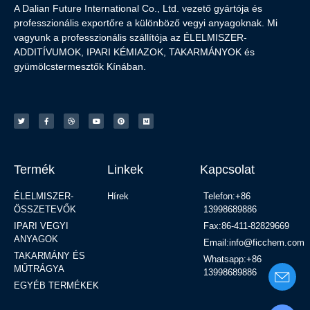
A Dalian Future International Co., Ltd. vezető gyártója és
professzionális exportőre a különböző vegyi anyagoknak. Mi
vagyunk a professzionális szállítója az ÉLELMISZER-
ADDITÍVUMOK, IPARI KÉMIAZOK, TAKARMÁNYOK és
gyümölcstermesztők Kínában.
Termék
Linkek
Kapcsolat
ÉLELMISZER-
Hírek
Telefon:+86
ÖSSZETEVŐK
13998689886
IPARI VEGYI
Fax:86-411-82829669
ANYAGOK
Email:info@ficchem.com
TAKARMÁNY ÉS
Whatsapp:+86
MŰTRÁGYA
13998689886
EGYÉB TERMÉKEK