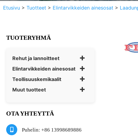
Etusivu
>
Tuotteet
>
Elintarvikkeiden ainesosat
>
Laadunp
TUOTERYHMÄ
+
Rehut ja lannoitteet
+
Elintarvikkeiden ainesosat
+
Teollisuuskemikaalit
+
Muut tuotteet
OTA YHTEYTTÄ
Puhelin: +86 13998689886