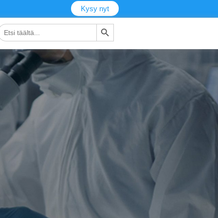
Kysy nyt
Hakupainike
tsi: