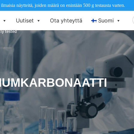
maisia näytteitä, joiden määrä on enintään 500 g testausta varten.
E
Uutiset
Ota yhteyttä
Suomi
IUMKARBONAATTI