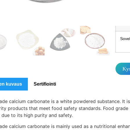
MO
Pakk
Sovel
Kys
en kuvaus
Sertifiointi
de calcium carbonate is a white powdered substance. It is a
rity products that meet food safety standards. Food grade 
 due to its high purity and safety.
de calcium carbonate is mainly used as a nutritional enhanc