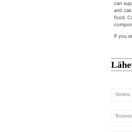
can supp
anti ca
food. Ca
compone
If you a
Lähe