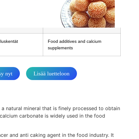
Q
25 tonnia
ausmäärittely
25KG 50KG/PP PE Bag, Valve
Bag. 1MT/Jumbo Bag
luskentät
Food additives and calcium
supplements
y nyt
Lisää luetteloon
 natural mineral that is finely processed to obtain
calcium carbonate is widely used in the food
er and anti caking agent in the food industry. It