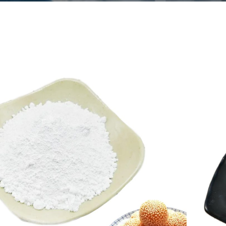
siumkarbonaatti
/
numero
471-34-1
allinen kaava
CaCO₃
CS-numero
207-439-9
näkö
White crystals or powder