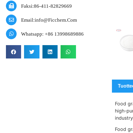
Faksi:86-411-82829669
Email:info@ficchem.com
Whatsapp: +86 13998689886
Tuotte
Food gra
high-pu
industry
Food gra