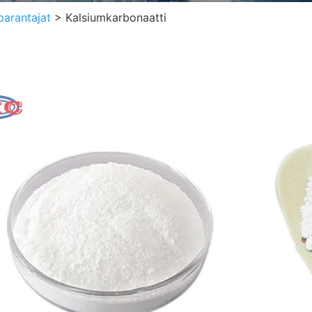
arantajat
>
Kalsiumkarbonaatti
Kal
Alias
CAS-
Kemi
EINE
Ulko