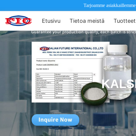
Tarjoamme asiakkaillemme il
Etusivu
Tietoa meistä
Tuotteet
KALS