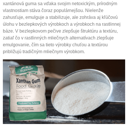
xantánová guma sa vďaka svojim netoxickým, prírodným
vlastnostiam stáva čoraz populárnejšou. Nielenže
zahusťuje, emulguje a stabilizuje, ale zohráva aj kľúčovú
úlohu v bezlepkových výrobkoch a výrobkoch na rastlinnej
báze. V bezlepkovom pečive zlepšuje štruktúru a textúru,
zatiaľ čo v rastlinných mliečnych alternatívach zlepšuje
emulgovanie, čím sa tieto výrobky chuťou a textúrou
približujú tradičným mliečnym výrobkom.