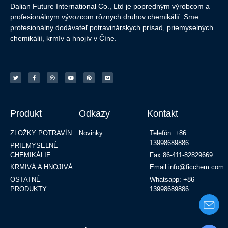
Dalian Future International Co., Ltd je popredným výrobcom a
profesionálnym vývozcom rôznych druhov chemikálií. Sme
profesionálny dodávateľ potravinárskych prísad, priemyselných
chemikálií, krmív a hnojív v Číne.
Produkt
Odkazy
Kontakt
ZLOŽKY POTRAVÍN
Novinky
Telefón: +86
13998689886
PRIEMYSELNÉ
CHEMIKÁLIE
Fax:86-411-82829669
KRMIVÁ A HNOJIVÁ
Email:info@ficchem.com
OSTATNÉ
Whatsapp: +86
PRODUKTY
13998689886