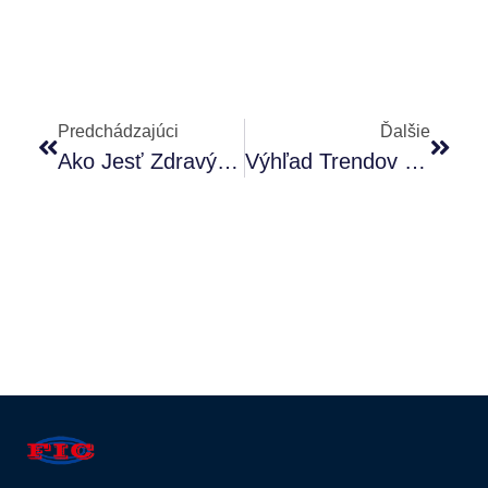
Predchádzajúci
Ďalšie
Ako Jesť Zdravý Cukor: Skúmanie Výhod Sukralózy
Výhľad Trendov Medzinárodnej Námornej Nákladnej Dopravy Do Konca Roka 2024