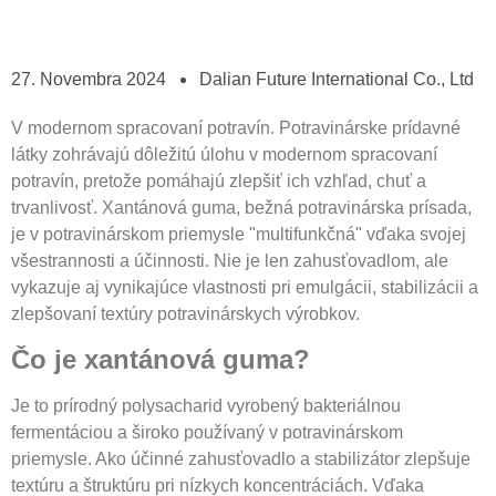
27. Novembra 2024
Dalian Future International Co., Ltd
V modernom spracovaní potravín. Potravinárske prídavné
látky zohrávajú dôležitú úlohu v modernom spracovaní
potravín, pretože pomáhajú zlepšiť ich vzhľad, chuť a
trvanlivosť. Xantánová guma, bežná potravinárska prísada,
je v potravinárskom priemysle "multifunkčná" vďaka svojej
všestrannosti a účinnosti. Nie je len zahusťovadlom, ale
vykazuje aj vynikajúce vlastnosti pri emulgácii, stabilizácii a
zlepšovaní textúry potravinárskych výrobkov.
Čo je xantánová guma?
Je to prírodný polysacharid vyrobený bakteriálnou
fermentáciou a široko používaný v potravinárskom
priemysle. Ako účinné zahusťovadlo a stabilizátor zlepšuje
textúru a štruktúru pri nízkych koncentráciách. Vďaka