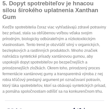
5. Dopyt spotrebiteľov je hnacou
silou širokého uplatnenia
X
anthan
G
um
Keďže spotrebitelia čoraz viac vyhľadávajú zdravé potraviny
bez prísad, stala sa obľúbenou voľbou vďaka svojim
prírodným, biologicky odbúrateľným a nízkotoxikickým
vlastnostiam. Tento trend je obzvlášť silný v organických,
bezlepkových a rastlinných produktoch. Mnoho značiek
nahrádza syntetické prísady xantánovou gumou, aby
uspokojili dopyt spotrebiteľov po bezpečnejších a
prirodzenejších zložkách. Okrem toho, prirodzený proces
fermentácie xantánovej gumy a transparentná výroba z nej
robia kľúčový predajný argument pri označovaní potravín,
ktorý láka spotrebiteľov, ktorí sa obávajú syntetických prísad,
a pomáha spoločnostiam odlíšiť sa na konkurenčnom trhu.