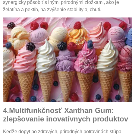
synergicky pôsobiť s inými prírodnými zložkami, ako je
želatína a pektín, na zvýšenie stability aj chuti.
4.Multifunkčnosť
X
anthan
G
um:
zlepšovanie inovatívnych produktov
Keďže dopyt po zdravých, prírodných potravinách stúpa,