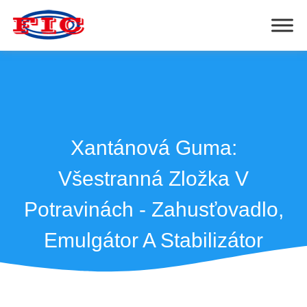
Xantánová Guma:
Všestranná Zložka V
Potravinách - Zahusťovadlo,
Emulgátor A Stabilizátor