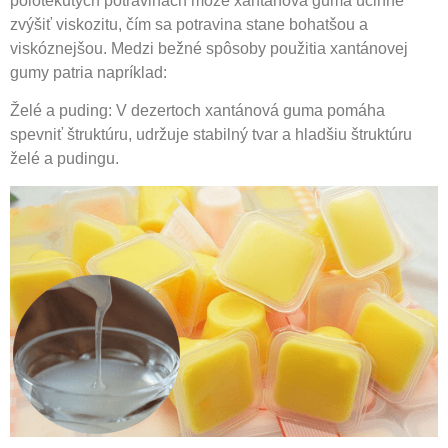
polotekutých potravinách môže xantánová guma účinne
zvýšiť viskozitu, čím sa potravina stane bohatšou a
viskóznejšou. Medzi bežné spôsoby použitia xantánovej
gumy patria napríklad:
Želé a puding: V dezertoch xantánová guma pomáha
spevniť štruktúru, udržuje stabilný tvar a hladšiu štruktúru
želé a pudingu.