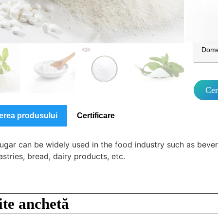
Ambal
amba
Dome
Cer
erea produsului
Certificare
sugar can be widely used in the food industry such as beve
pastries, bread, dairy products, etc.
te anchetă