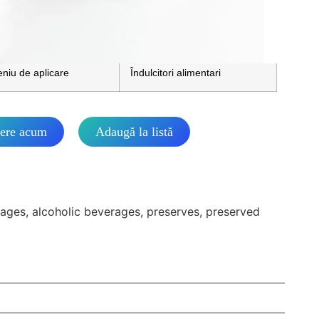
aje și specificații de
25kg/sac
lare
niu de aplicare
Îndulcitori alimentari
ere acum
Adaugă la listă
rages, alcoholic beverages, preserves, preserved