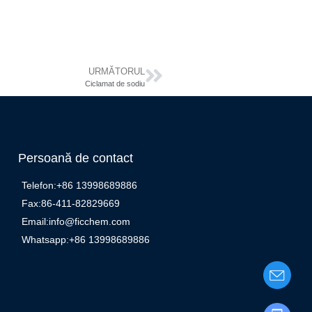
URMĂTORUL
Ciclamat de sodiu
Persoană de contact
Telefon:+86 13998689886
Fax:86-411-82829669
Email:info@ficchem.com
Whatsapp:+86 13998689886