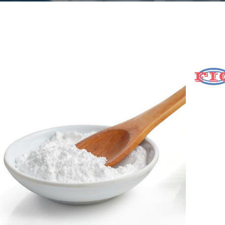
via
r CAS
57817-89-7
ulă moleculară
C38H60O18
EINECS
260-975-5
ct
Pulbere albă sau galben
deschis
Q
20MT