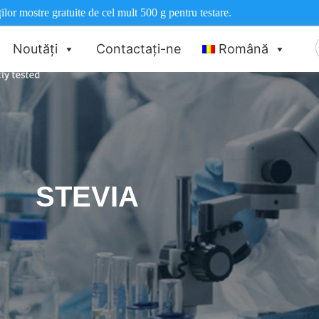
ilor mostre gratuite de cel mult 500 g pentru testare.
Noutăți
Contactați-ne
Română
STEVIA