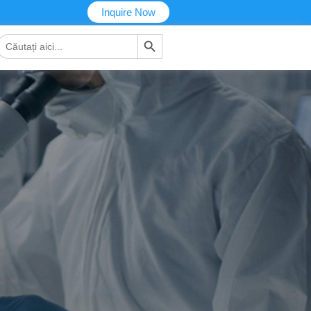
Inquire Now
Buton de căutare
Căutare
pentru: