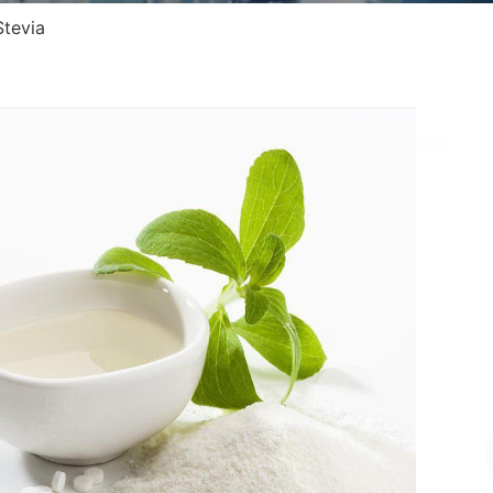
Stevia
Ste
Numă
Form
Nr. 
Aspe
MO