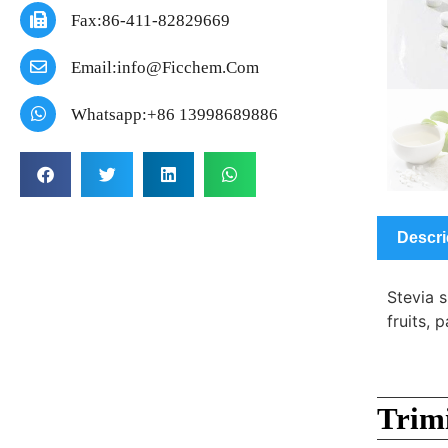
Fax:86-411-82829669
Email:info@ficchem.com
Whatsapp:+86 13998689886
Descri
Stevia 
fruits, 
Trimi