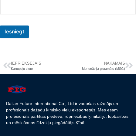
Iesniegt
IEPRIEKŠĒJAIS
NĀKAMAIS
Kartupeļu ciete
Mononātrija glutamāts (MSG)
Dalian Future International Co., Ltd ir vadošais ražotājs un
profesionāls dažādu ķīmisko vielu eksportētājs. Mēs esam
profesionāls pārtikas piedevu, rūpniecības ķimikāliju, lopbarības
un mēslošanas līdzekļu piegādātājs Ķīnā.