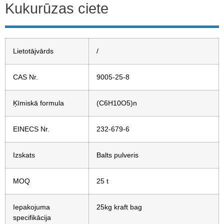
Kukurūzas ciete
Lietotājvārds
/
CAS Nr.
9005-25-8
Ķīmiskā formula
(C6H10O5)n
EINECS Nr.
232-679-6
Izskats
Balts pulveris
MOQ
25 t
Iepakojuma
25kg kraft bag
specifikācija