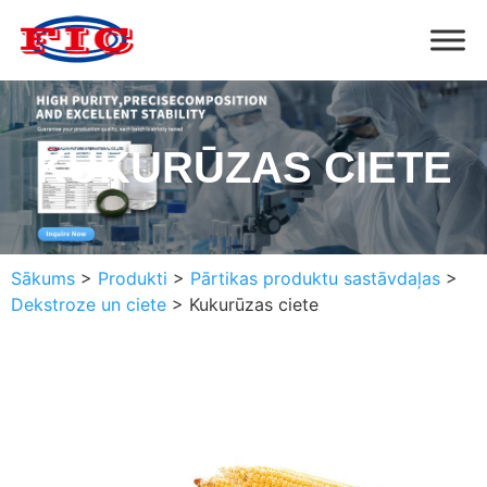
KUKURŪZAS CIETE
Sākums
>
Produkti
>
Pārtikas produktu sastāvdaļas
>
Dekstroze un ciete
>
Kukurūzas ciete