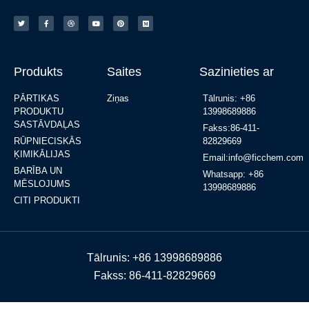
Produkts
Saites
Sazinieties ar
PĀRTIKAS
Ziņas
Tālrunis: +86
PRODUKTU
13998689886
SASTĀVDAĻAS
Fakss:86-411-
RŪPNIECISKĀS
82829669
ĶIMIKĀLIJAS
Email:info@ficchem.com
BARĪBA UN
Whatsapp: +86
MĒSLOJUMS
13998689886
CITI PRODUKTI
Tālrunis: +86 13998689886
Fakss: 86-411-82829669