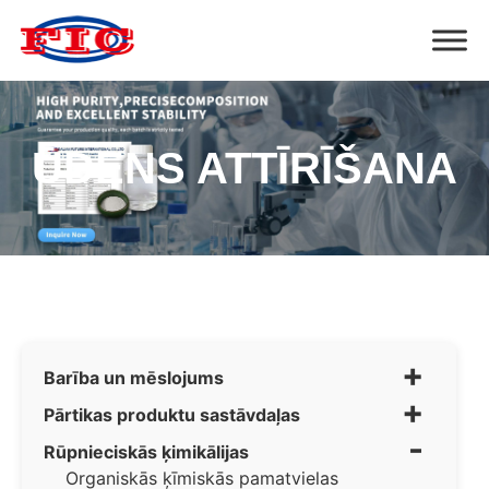
ŪDENS ATTĪRĪŠANA
+
Barība un mēslojums
+
Pārtikas produktu sastāvdaļas
-
Rūpnieciskās ķimikālijas
Organiskās ķīmiskās pamatvielas