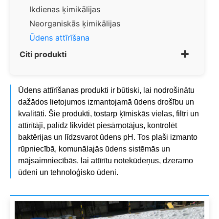
Ikdienas ķimikālijas
Neorganiskās ķimikālijas
Ūdens attīrīšana
+
Citi produkti
Ūdens attīrīšanas produkti ir būtiski, lai nodrošinātu
dažādos lietojumos izmantojamā ūdens drošību un
kvalitāti. Šie produkti, tostarp ķīmiskās vielas, filtri un
attīrītāji, palīdz likvidēt piesārņotājus, kontrolēt
baktērijas un līdzsvarot ūdens pH. Tos plaši izmanto
rūpniecībā, komunālajās ūdens sistēmās un
mājsaimniecībās, lai attīrītu notekūdeņus, dzeramo
ūdeni un tehnoloģisko ūdeni.