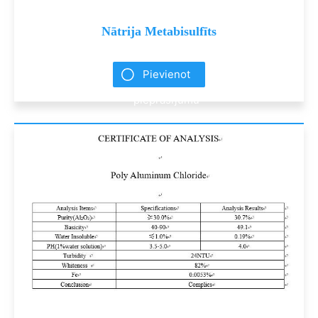
Nātrija Metabisulfīts
Pievienot
pieprasījumu