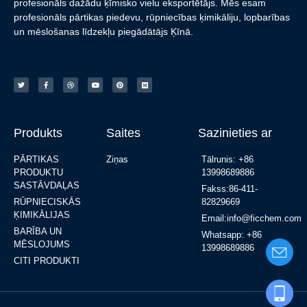
profesionāls dažādu ķīmisko vielu eksportētājs. Mēs esam
profesionāls pārtikas piedevu, rūpniecības ķimikāliju, lopbarības
un mēslošanas līdzekļu piegādātājs Ķīnā.
Produkts
Saites
Sazinieties ar
PĀRTIKAS
Ziņas
Tālrunis: +86
PRODUKTU
13998689886
SASTĀVDAĻAS
Fakss:86-411-
RŪPNIECISKĀS
82829669
ĶIMIKĀLIJAS
Email:info@ficchem.com
BARĪBA UN
Whatsapp: +86
MĒSLOJUMS
13998689886
CITI PRODUKTI