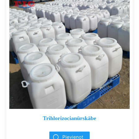
Trihlorizocianūrskābe
Pievienot