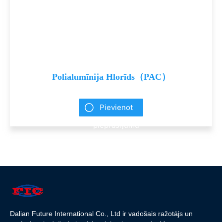
Polialumīnija Hlorīds（PAC）
Pievienot
pieprasījumu
Dalian Future International Co., Ltd ir vadošais ražotājs un