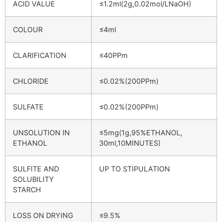
ACID VALUE
≤1.2ml(2g,0.02mol/LNaOH)
COLOUR
≤4ml
CLARIFICATION
≤40PPm
CHLORIDE
≤0.02%(200PPm)
SULFATE
≤0.02%(200PPm)
UNSOLUTION IN
≤5mg(1g,95%ETHANOL,
ETHANOL
30ml,10MINUTES)
SULFITE AND
UP TO STIPULATION
SOLUBILITY
STARCH
LOSS ON DRYING
≤9.5%