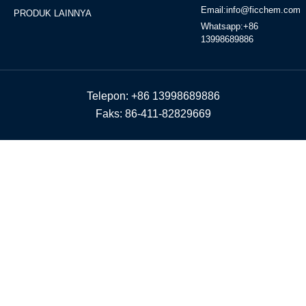
Email:info@ficchem.com
PRODUK LAINNYA
Whatsapp:+86
13998689886
Telepon: +86 13998689886
Faks: 86-411-82829669